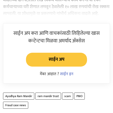
कर्मचाऱ्याच्या घरी शेणात लपवून ठेवलेली १० लाख रुपयांची रोख रक्कम
सापडली. या शोधामुळे या प्रकरणाचे गांभीर्य अधिकच वाढले आहे.
साईन अप करा आणि वाचकांसाठी लिहिलेल्या खास
कन्टेन्टचा मिळवा अमर्याद ॲक्सेस
साईन अप
मेंबर आहात ?
साईन इन
Ayodhya Ram Mandir
ram mandir trust
scam
PMO
Fraud case news