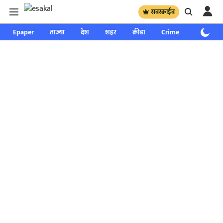
सबस्क्राईब
Epaper
ताज्या
देश
शहर
क्रीडा
Crime
साप्ताहिक