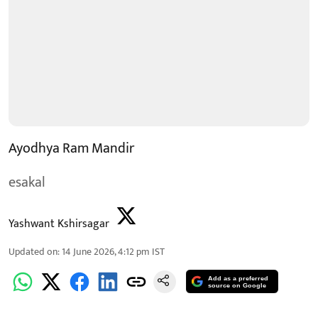
Ayodhya Ram Mandir
esakal
Yashwant Kshirsagar
Updated on
:
14 June 2026, 4:12 pm
IST
Add as a preferred
source on Google