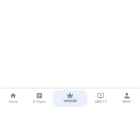
सबस्क्राईब
Home
E-Paper
लाईव्ह TV
सकाळ+