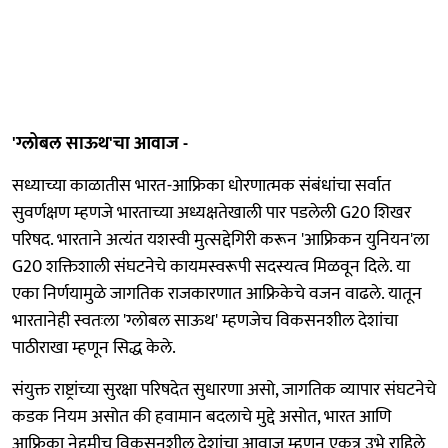
'ग्लोबल साऊथ'चा आवाज -
सध्याच्या काळातीस भारत-आफ्रिका धोरणात्मक संबंधांचा सर्वात
सुवर्णक्षण म्हणजे भारताच्या अध्यक्षतेखाली पार पडलेली G20 शिखर
परिषद. भारताने अत्यंत यशस्वी मुत्सद्देगिरी करून 'आफ्रिकन युनियन'ला
G20 शक्तिशाली संघटनेचे कायमस्वरूपी सदस्यत्व मिळवून दिले. या
एका निर्णयामुळे जागतिक राजकारणात आफ्रिकेचे वजन वाढले. यातून
भारतानेही स्वतःला 'ग्लोबल साऊथ' म्हणजेच विकसनशील देशांचा
पाठीराखा म्हणून सिद्ध केले.
संयुक्त राष्ट्रांच्या सुरक्षा परिषदेत सुधारणा असो, जागतिक व्यापार संघटनेचे
कडक नियम असोत की हवामान बदलाचे मुद्दे असोत, भारत आणि
आफ्रिका नेहमीच विकसनशील देशांचा आवाज म्हणून एकत्र उभे राहिले