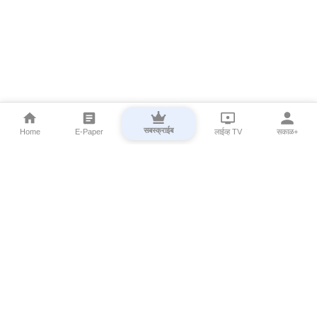
सबस्क्राईब
Home
E-Paper
लाईव्ह TV
सकाळ+
⌄
Marathi News
⌄
About Esakal