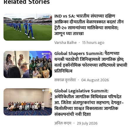
Related Stories
IND vs SA: भारतीय संघाच्या दक्षिण
आफ्रिका दौऱ्यातील वेळापत्रकात बदल! तीन
ट्वेंटी-२० सामन्यांच्या मालिकेचा समावेश;
जाणून घ्या तारखा
Varsha Balhe
15 hours ago
Global Shapers Summit: पैठणच्या
धनश्री पठाडेची जिनिव्हामध्ये जागतिक झेप;
वर्ल्ड इकॉनॉमिक फोरमच्या समिटमध्ये प्रभावी
प्रतिनिधित्व
सकाळ वृत्तसेवा
04 August 2026
Global Legislative Summit:
अमेरिकेतील जागतिक विधिमंडळ परिषदेत
आ. जितेश अंतापूरकरांचा सहभाग; देगलूर–
बिलोलीच्या शाश्वत विकासाला जागतिक
संकल्पनांची नवी दिशा
अनिल कदम
29 July 2026