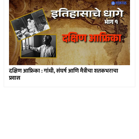
दक्षिण आफ्रिका : गांधी, संघर्ष आणि मैत्रीचा शतकभराचा
प्रवास