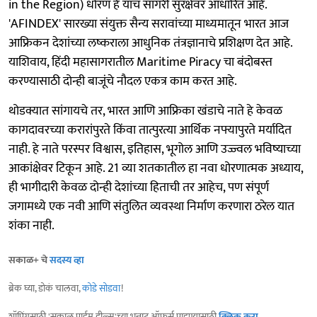
in the Region) धोरण हे याच सागरी सुरक्षेवर आधारित आहे.
'AFINDEX' सारख्या संयुक्त सैन्य सरावांच्या माध्यमातून भारत आज
आफ्रिकन देशांच्या लष्कराला आधुनिक तंत्रज्ञानाचे प्रशिक्षण देत आहे.
याशिवाय, हिंदी महासागरातील Maritime Piracy चा बंदोबस्त
करण्यासाठी दोन्ही बाजूंचे नौदल एकत्र काम करत आहे.
थोडक्यात सांगायचे तर, भारत आणि आफ्रिका खंडाचे नाते हे केवळ
कागदावरच्या करारांपुरते किंवा तात्पुरत्या आर्थिक नफ्यापुरते मर्यादित
नाही. हे नाते परस्पर विश्वास, इतिहास, भूगोल आणि उज्ज्वल भविष्याच्या
आकांक्षेवर टिकून आहे. 21 व्या शतकातील हा नवा धोरणात्मक अध्याय,
ही भागीदारी केवळ दोन्ही देशांच्या हिताची तर आहेच, पण संपूर्ण
जगामध्ये एक नवी आणि संतुलित व्यवस्था निर्माण करणारा ठरेल यात
शंका नाही.
सकाळ+ चे
सदस्य व्हा
ब्रेक घ्या, डोकं चालवा,
कोडे सोडवा
!
शॉपिंगसाठी 'सकाळ प्राईम डील्स'च्या भन्नाट ऑफर्स पाहण्यासाठी
क्लिक करा
.