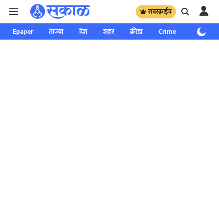
सबस्क्राईब
Epaper
ताज्या
देश
शहर
क्रीडा
Crime
साप्ताहिक