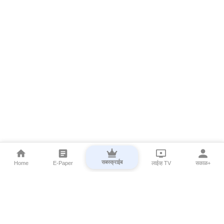
सबस्क्राईब
Home
E-Paper
लाईव्ह TV
सकाळ+