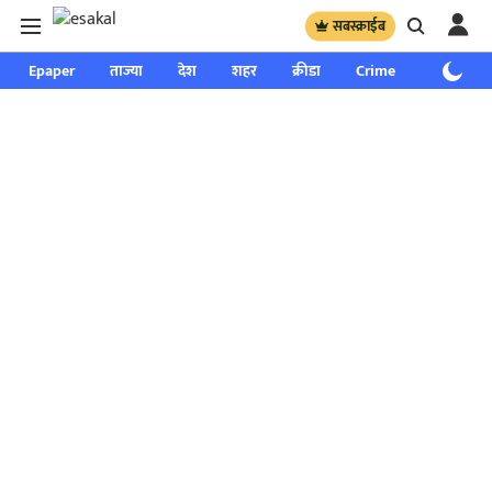
सबस्क्राईब
Epaper
ताज्या
देश
शहर
क्रीडा
Crime
साप्ताहिक