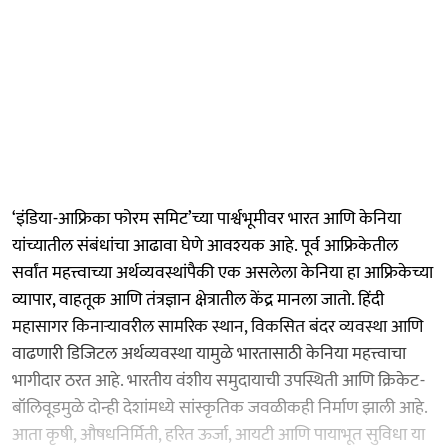
‘इंडिया-आफ्रिका फोरम समिट’च्या पार्श्वभूमीवर भारत आणि केनिया
यांच्यातील संबंधांचा आढावा घेणे आवश्‍यक आहे. पूर्व आफ्रिकेतील
सर्वांत महत्त्वाच्या अर्थव्यवस्थांपैकी एक असलेला केनिया हा आफ्रिकेच्या
व्यापार, वाहतूक आणि तंत्रज्ञान क्षेत्रातील केंद्र मानला जातो. हिंदी
महासागर किनाऱ्यावरील सामरिक स्थान, विकसित बंदर व्यवस्था आणि
वाढणारी डिजिटल अर्थव्यवस्था यामुळे भारतासाठी केनिया महत्त्वाचा
भागीदार ठरत आहे. भारतीय वंशीय समुदायाची उपस्थिती आणि क्रिकेट-
बॉलिवूडमुळे दोन्ही देशांमध्ये सांस्कृतिक जवळीकही निर्माण झाली आहे.
आता कृषी, औषधनिर्मिती, हरित ऊर्जा, आयटी आणि पायाभूत सुविधा या