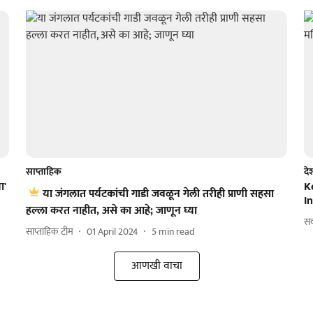
साप्ताहिक
दे
ा'
K
या जंगलात पर्यटकांची गाडी जवळून गेली तरीही प्राणी सहसा
I
हल्ला करत नाहीत, असे का आहे; जाणून घ्या
स
साप्ताहिक टीम
01 April 2024
5
min read
आणखी वाचा