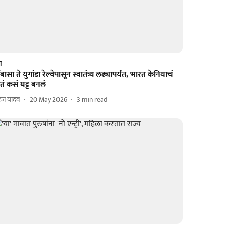
श
ंबासा ते युगांडा रेल्वेपासून स्वातंत्र्य लढ्यापर्यंत, भारत केनियाचं
तं कसं घट्ट बनलं
रज यादव
20 May 2026
3
min read