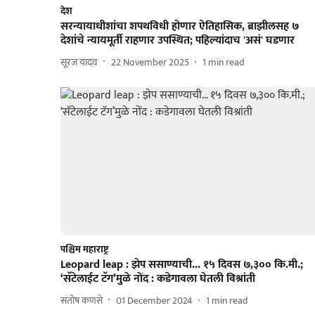
देश
सरन्यायाधीशांचा शपथविधी होणार ऐतिहासिक, ब्राझीलसह ७
देशांचे न्यायमूर्ती राहणार उपस्थित; पहिल्यांदाच 'असं' घडणार
सूरज यादव
22 November 2025
1
min read
पश्चिम महाराष्ट्र
Leopard leap : झेप ससाण्याची... १५ दिवस ७,३०० कि.मी.;
‘सॅटेलाईट टॅग’मुळे नोंद : कडेगावला घेतली विश्रांती
संतोष कणसे
01 December 2024
1
min read