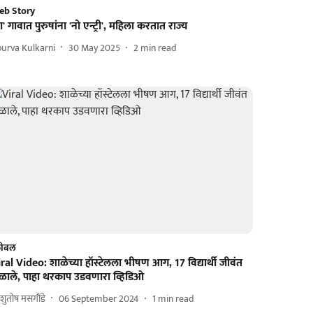
eb Story
ा' गावात पुरुषांना 'नो एन्ट्री', महिला करतात राज्य
urva Kulkarni
30 May 2025
2
min read
लोबल
ral Video: शाळेच्या हॉस्टेलला भीषण आग, 17 विद्यार्थी जीवंत
ळाले, पाहा थरकाप उडवणारा व्हिडिओ
ुतोष मसगौंडे
06 September 2024
1
min read