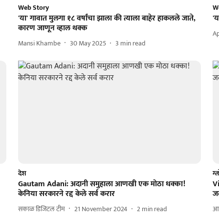
Web Story
W
'या' गावात मुलगा १८ वर्षांचा झाला की त्याला बाहेर हाकलले जाते,
'य
कारण जाणून व्हाल थक्क
Ap
Mansi Khambe
30 May 2025
3
min read
देश
ग्
Gautam Adani: अदानी समुहाला आणखी एक मोठा धक्का!
Vi
केनिया सरकारने रद्द केले सर्व करार
ज
सकाळ डिजिटल टीम
21 November 2024
2
min read
आश