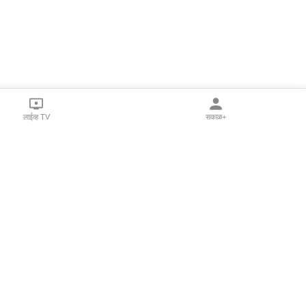
लाईव्ह TV
सकाळ+