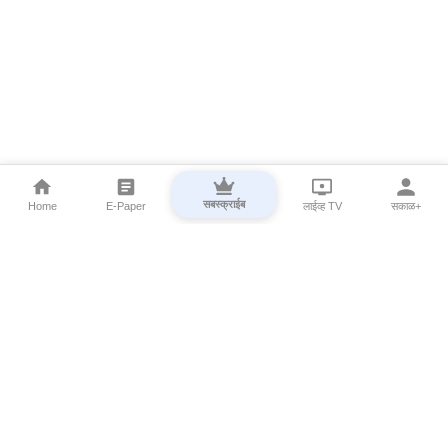
सबस्क्राईब
Home
E-Paper
लाईव्ह TV
सकाळ+
⌄