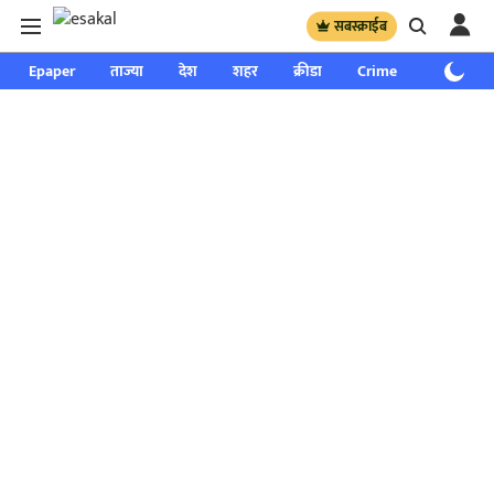
सबस्क्राईब
Epaper
ताज्या
देश
शहर
क्रीडा
Crime
साप्ताहिक