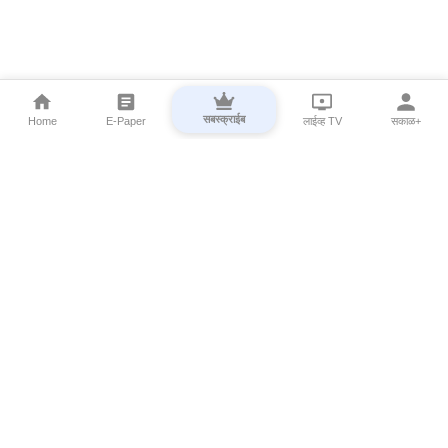
सबस्क्राईब
Home
E-Paper
लाईव्ह TV
सकाळ+
⌄
Marathi News
⌄
About Esakal
⌄
Digital Products