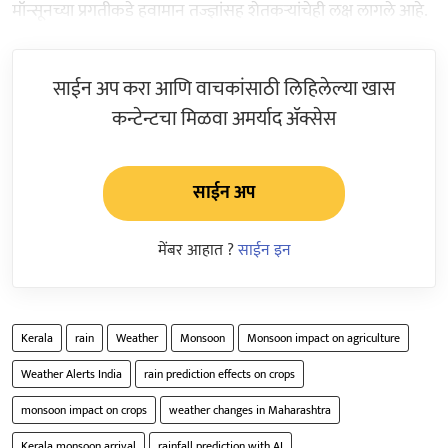
मॉन्सूनच्या प्रगतीकडे हवामान तज्ज्ञांसह शेतकऱ्यांचेही लक्ष लागले आहे.
साईन अप करा आणि वाचकांसाठी लिहिलेल्या खास
कन्टेन्टचा मिळवा अमर्याद ॲक्सेस
साईन अप
मेंबर आहात ?
साईन इन
Kerala
rain
Weather
Monsoon
Monsoon impact on agriculture
Weather Alerts India
rain prediction effects on crops
monsoon impact on crops
weather changes in Maharashtra
Kerala monsoon arrival
rainfall prediction with AI