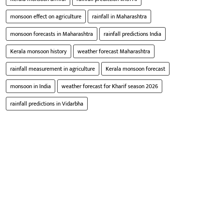
monsoon effect on agriculture
rainfall in Maharashtra
monsoon forecasts in Maharashtra
rainfall predictions India
Kerala monsoon history
weather forecast Maharashtra
rainfall measurement in agriculture
Kerala monsoon forecast
monsoon in India
weather forecast for Kharif season 2026
rainfall predictions in Vidarbha