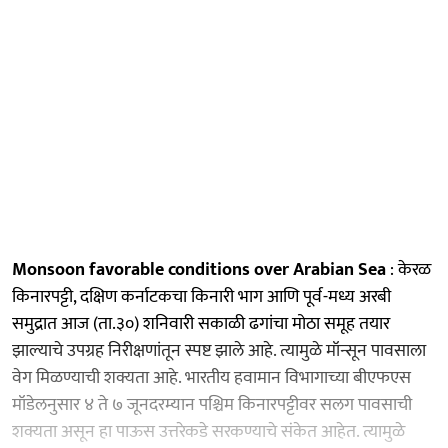
Monsoon favorable conditions over Arabian Sea
: केरळ
किनारपट्टी, दक्षिण कर्नाटकचा किनारी भाग आणि पूर्व-मध्य अरबी
समुद्रात आज (ता.३०) शनिवारी सकाळी ढगांचा मोठा समूह तयार
झाल्याचे उपग्रह निरीक्षणांतून स्पष्ट झाले आहे. त्यामुळे मॉन्सून पावसाला
वेग मिळण्याची शक्यता आहे. भारतीय हवामान विभागाच्या बीएफएस
मॉडेलनुसार ४ ते ७ जूनदरम्यान पश्चिम किनारपट्टीवर सलग पावसाची
शक्यता असून हा पाऊस उत्तरेकडे सरकण्याचे संकेत आहेत. त्यामुळे