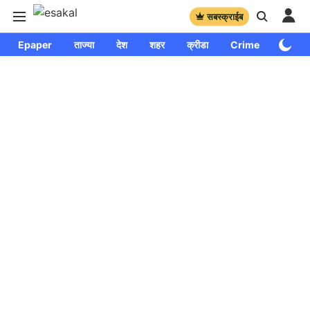
सबस्क्राईब
Epaper
ताज्या
देश
शहर
क्रीडा
Crime
साप्ताहि