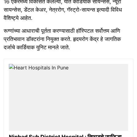
16 एकरमध्ये विकसित केलेल्या, यात कार्डियाक सायन्सेस, न्यूरो
सायन्सेस, डेंटल केअर, नेत्ररोग, गॅस्ट्रो-सायन्स इत्यादी विविध
वैशिष्ट्ये आहेत.
रूग्णांच्या आधाराची पूर्तता करण्यासाठी हॉस्पिटल सर्वोत्तम आणि
प्रतिभावान डॉक्टरांना नियुक्त करते. हृदयरोग केंद्र हे जागतिक
दर्जाचे कार्डियाक युनिट मानले जाते.
Niphad Sub District Hospital : निफाडचे उपजिल्हा