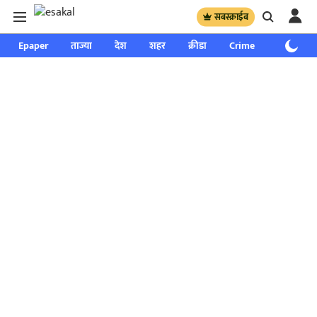
सबस्क्राईब
Epaper
ताज्या
देश
शहर
क्रीडा
Crime
साप्ताहिक