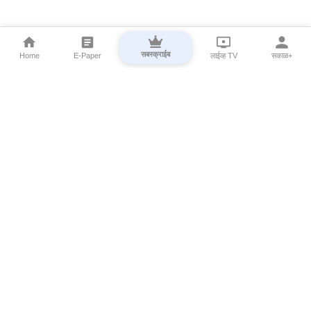
सबस्क्राईब
Home
E-Paper
लाईव्ह TV
सकाळ+
⌄
Marathi News
⌄
About Esakal
⌄
Digital Products
⌄
Sakal Programs