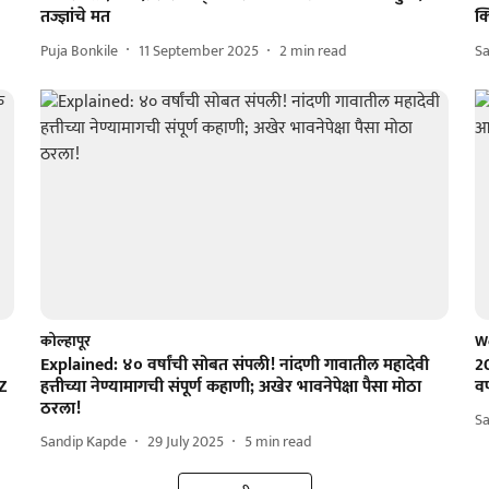
तज्ज्ञांचे मत
क
Puja Bonkile
11 September 2025
2
min read
Sa
कोल्हापूर
W
Explained: ४० वर्षांची सोबत संपली! नांदणी गावातील महादेवी
20
 Z
हत्तीच्या नेण्यामागची संपूर्ण कहाणी; अखेर भावनेपेक्षा पैसा मोठा
वर
ठरला!
Sa
Sandip Kapde
29 July 2025
5
min read