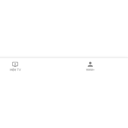
लाईव्ह TV
सकाळ+