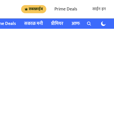
Prime Deals
साईन इन
सबस्क्राईब
me Deals
सकाळ मनी
प्रीमियर
आणखी
राशी भविष्य