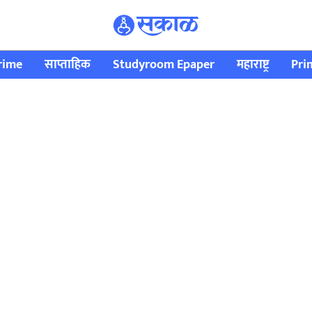
rime
साप्ताहिक
Studyroom Epaper
महाराष्ट्र
Pri