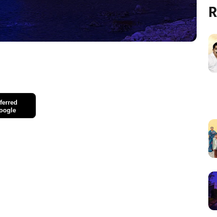
R
ferred
oogle