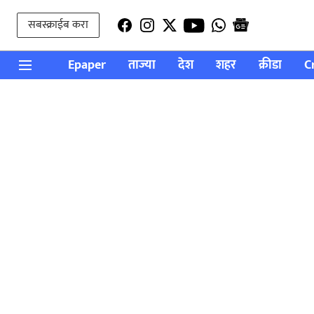
सबस्क्राईब करा
Epaper
ताज्या
देश
शहर
क्रीडा
C