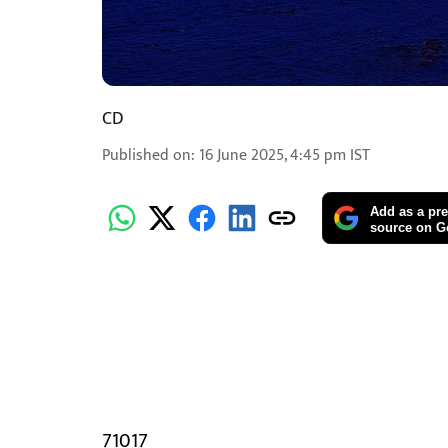
CD
Published on
:
16 June 2025, 4:45 pm
IST
Add as a pre
source on G
71017