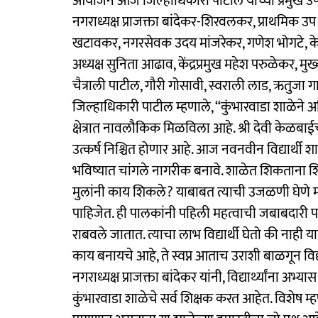
आयोजन आज जिल्हाधिकारी पाटील यांच्या प्रमुख उ
नगराध्यक्ष प्राजक्ता बांदेकर-शिरवलकर, प्राथमिक उप 
खटावकर, नगरसेवक उदय मांजरेकर, गणेश भोगटे, केळ
अध्यक्ष सुनिता आढाव, केंद्रप्रमुख महेश परुळेकर, मुख
चैत्राली पाटील, गौरी गोसावी, स्वराली लाड, ऋतुजा गा
जिल्हाधिकारी पाटील म्हणाले, ‘‘कुंभारवाडा शाळेने अ
क्षेत्रात नावलौकिक मिळविला आहे. श्री देवी केळबा
उत्कर्ष निश्चित होणार आहे. आज नवनवीन विद्यार्थी
भविष्यात चांगले नागरीक बनावे. शाळेत शिकताना शिक
मुलांनी काय शिकले? याबाबत त्याची उजळणी घेणे मह
पाहिजेत. ही पालकांनी पहिली महत्वाची जबाबदारी पा
राबवले जातात. त्याचा लाभ विद्यार्थी घेतो की नाही
काय बनायचे आहे, ते स्वप्न आताच उराशी बाळगून विद्य
नगराध्यक्ष प्राजक्ता बांदेकर यांनी, विद्यार्थ्यांना अभ
कुंभारवाडा शाळेचे सर्व शिक्षक करत आहेत. विशेष म्हण