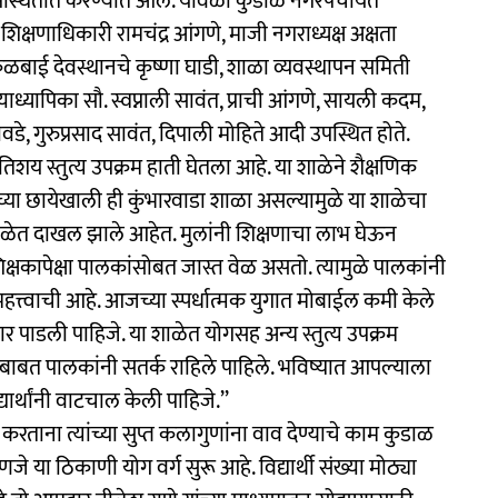
पस्थितीत करण्यात आले. यावेळी कुडाळ नगरपंचायत
शिक्षणाधिकारी रामचंद्र आंगणे, माजी नगराध्यक्ष अक्षता
बाई देवस्थानचे कृष्णा घाडी, शाळा व्यवस्थापन समिती
्याध्यापिका सौ. स्वप्नाली सावंत, प्राची आंगणे, सायली कदम,
वडे, गुरुप्रसाद सावंत, दिपाली मोहिते आदी उपस्थित होते.
तिशय स्तुत्य उपक्रम हाती घेतला आहे. या शाळेने शैक्षणिक
ईच्या छायेखाली ही कुंभारवाडा शाळा असल्यामुळे या शाळेचा
 शाळेत दाखल झाले आहेत. मुलांनी शिक्षणाचा लाभ घेऊन
्षकापेक्षा पालकांसोबत जास्त वेळ असतो. त्यामुळे पालकांनी
त्त्वाची आहे. आजच्या स्पर्धात्मक युगात मोबाईल कमी केले
र पाडली पाहिजे. या शाळेत योगसह अन्य स्तुत्य उपक्रम
 याबाबत पालकांनी सतर्क राहिले पाहिले. भविष्यात आपल्याला
ार्थांनी वाटचाल केली पाहिजे.’’
्यास करताना त्यांच्या सुप्त कलागुणांना वाव देण्याचे काम कुडाळ
जे या ठिकाणी योग वर्ग सुरू आहे. विद्यार्थी संख्या मोठ्या