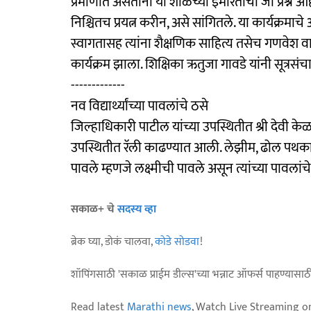
प्रमाणात असताना या शाळेच्या इमारतीचा जो प्रश्न आ
निश्चितच प्रयत्न करीन, असे सांगितले. या कार्यक्रमाचे 
स्वागतासह त्यांना शैक्षणिक साहित्य तसेच गणवेश वाटप
कार्यक्रम झाला. शिक्षिका ऋतुजा गावडे यांनी सूत्रसं
-------------
नव विद्यार्थ्यांच्या पावलांचे ठसे
जिल्हाधिकारी पाटील यांच्या उपस्थितीत श्री देवी केळब
उपस्थितीत रॅली काढण्यात आली. लेझीम, ढोल पथकाच्
पावले म्हणजे लक्ष्मीची पावले असून त्यांच्या पावल
सकाळ+ चे
सदस्य व्हा
ब्रेक घ्या, डोकं चालवा,
कोडे सोडवा
!
शॉपिंगसाठी 'सकाळ प्राईम डील्स'च्या भन्नाट ऑफर्स पाहण्यासा
Read latest
Marathi news
, Watch Live Streaming o