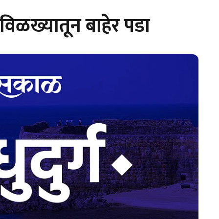
या विळख्यातून बाहेर पडा