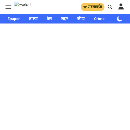
सबस्क्राईब
Epaper
ताज्या
देश
शहर
क्रीडा
Crime
साप्ताहिक