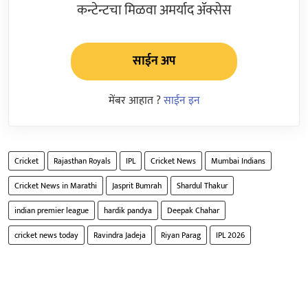
कन्टेन्टचा मिळवा अमर्याद ॲक्सेस
साईन अप
मेंबर आहात ?
साईन इन
Cricket
Rajasthan Royals
IPL
Cricket News
Mumbai Indians
Cricket News in Marathi
Jasprit Bumrah
Shardul Thakur
indian premier league
hardik pandya
Deepak Chahar
cricket news today
Ravindra Jadeja
Riyan Parag
IPL 2026