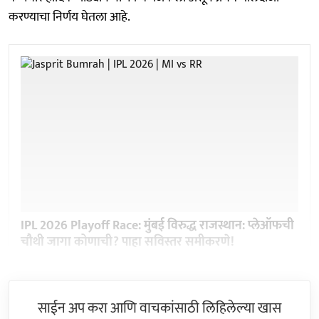
करण्याचा निर्णय घेतला आहे.
IPL 2026 Playoff Race: मुंबई विरुद्ध राजस्थान: प्लेऑफची
चौथी जागा कोणाची? पाहा सविस्तर समीकरणे!
साईन अप करा आणि वाचकांसाठी लिहिलेल्या खास