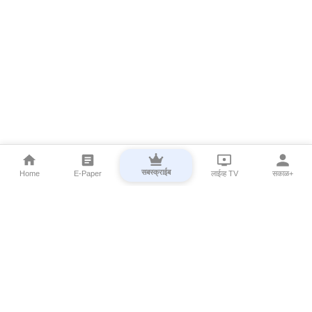
सबस्क्राईब
Home
E-Paper
लाईव्ह TV
सकाळ+
⌄
Marathi News