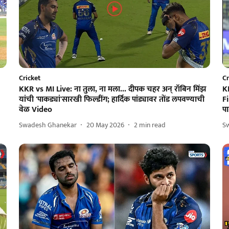
Cricket
Cr
KKR vs MI Live: ना तुला, ना मला... दीपक चहर अन् रॉबिन मिंझ
K
यांची 'पाकड्यां'सारखी फिल्डींग; हार्दिक पांड्यावर तोंड लपवण्याची
Fi
वेळ Video
प
Swadesh Ghanekar
20 May 2026
2
min read
S