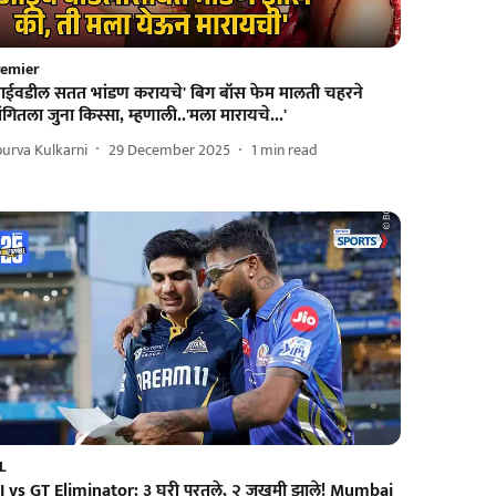
remier
आईवडील सतत भांडण करायचे' बिग बॉस फेम मालती चहरने
ंगितला जुना किस्सा, म्हणाली..'मला मारायचे...'
urva Kulkarni
29 December 2025
1
min read
L
I vs GT Eliminator: ३ घरी परतले, २ जखमी झाले! Mumbai