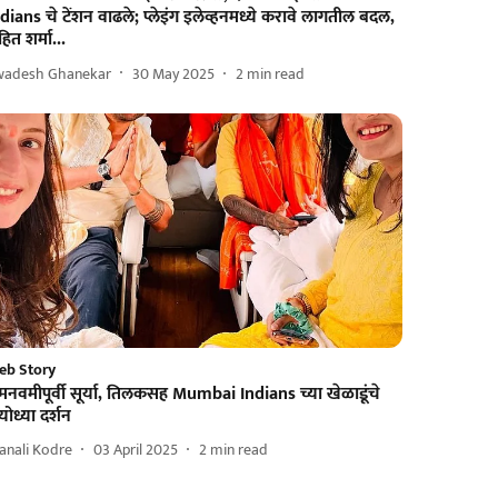
dians चे टेंशन वाढले; प्लेइंग इलेव्हनमध्ये करावे लागतील बदल,
हित शर्मा...
wadesh Ghanekar
30 May 2025
2
min read
eb Story
मनवमीपूर्वी सूर्या, तिलकसह Mumbai Indians च्या खेळाडूंचे
ोध्या दर्शन
anali Kodre
03 April 2025
2
min read