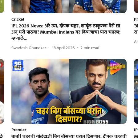
Cricket
P
IPL 2026 News: अरे त्या, दीपक चहर, शार्दूल ठाकूरला पैसे द्या
'
अन् घरी पाठवा! Mumbai Indians वर दिग्गजाचा पारा चढला;
सा
म्हणाले...
Ap
Swadesh Ghanekar
18 April 2026
2
min read
Premier
IP
ळे
बाबो! चहरची गोलंदाजी बिग बॉसच्या घरात दिसणार, दीपक चहरची
M