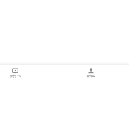
लाईव्ह TV
सकाळ+