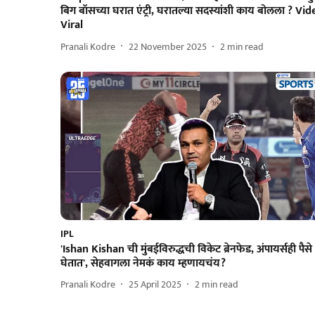
बिग बॉसच्या घरात एंट्री, घरातल्या सदस्यांशी काय बोलला ? Vid
Viral
Pranali Kodre
22 November 2025
2
min read
IPL
'Ishan Kishan ची मुंबईविरुद्धची विकेट ब्रेनफेड, अंपायर्सही पैसे
घेतात', सेहवागला नेमकं काय म्हणायचंय?
Pranali Kodre
25 April 2025
2
min read