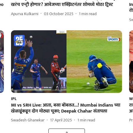
eo
खरंच एन्ट्री होणार? आवेजच्या एक्झिटनंतर शोमध्ये मोठा ट्विस्ट
In
रो
Apurva Kulkarni
03 October 2025
1
min read
S
IPL
W
MI vs SRH Live: आता, बसा बोंबलत...! Mumbai Indians च्या
रा
खेळाडूंकडून दोन मोठ्या चूका; Deepak Chahar संतापला
अय
Swadesh Ghanekar
17 April 2025
1
min read
Pr