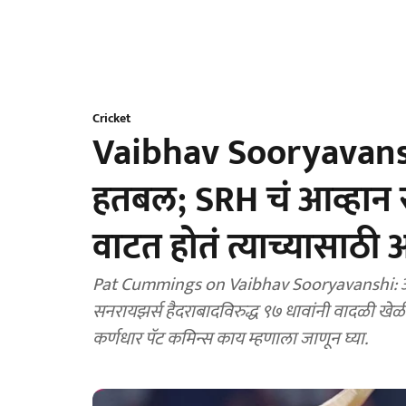
Cricket
Vaibhav Sooryavansh
हतबल; SRH चं आव्हान स
वाटत होतं त्याच्यासाठी 
Pat Cummings on Vaibhav Sooryavanshi: आयप
सनरायझर्स हैदराबादविरुद्ध ९७ धावांनी वादळी खेळी
कर्णधार पॅट कमिन्स काय म्हणाला जाणून घ्या.