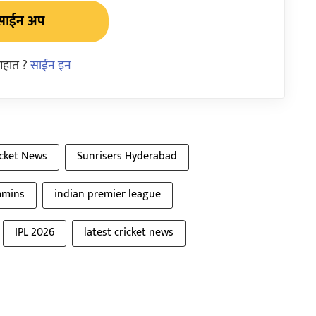
साईन अप
आहात ?
साईन इन
icket News
Sunrisers Hyderabad
mmins
indian premier league
IPL 2026
latest cricket news