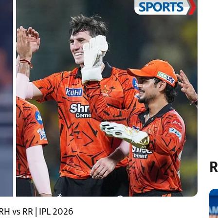
R
H vs RR | IPL 2026