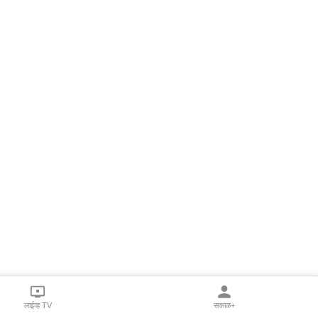
लाईव्ह TV
सकाळ+