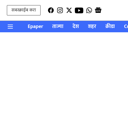
सबस्क्राईब करा
Epaper
ताज्या
देश
शहर
क्रीडा
C