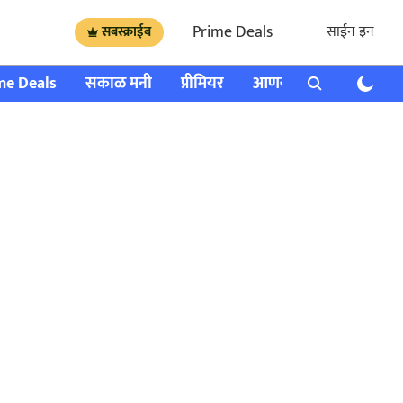
Prime Deals
साईन इन
सबस्क्राईब
me Deals
सकाळ मनी
प्रीमियर
आणखी
राशी भविष्य