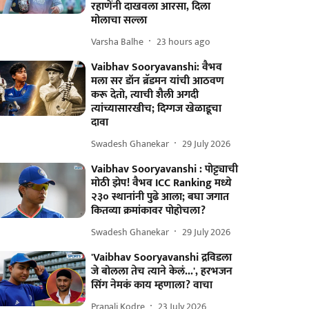
रहाणेंनी दाखवला आरसा, दिला
मोलाचा सल्ला
Varsha Balhe
23 hours ago
Vaibhav Sooryavanshi: वैभव
मला सर डॉन ब्रॅडमन यांची आठवण
करू देतो, त्याची शैली अगदी
त्यांच्यासारखीच; दिग्गज खेळाडूचा
दावा
Swadesh Ghanekar
29 July 2026
Vaibhav Sooryavanshi : पोट्ट्याची
मोठी झेप! वैभव ICC Ranking मध्ये
२३० स्थानांनी पुढे आला; बघा जगात
कितव्या क्रमांकावर पोहोचला?
Swadesh Ghanekar
29 July 2026
'Vaibhav Sooryavanshi द्रविडला
जे बोलला तेच त्याने केलं...', हरभजन
सिंग नेमकं काय म्हणाला? वाचा
Pranali Kodre
23 July 2026