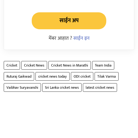
साईन अप
मेंबर आहात ?
साईन इन
Cricket
Cricket News
Cricket News in Marathi
Team India
Ruturaj Gaikwad
cricket news today
ODI cricket
Tilak Varma
Vaibhav Suryavanshi
Sri Lanka cricket news
latest cricket news