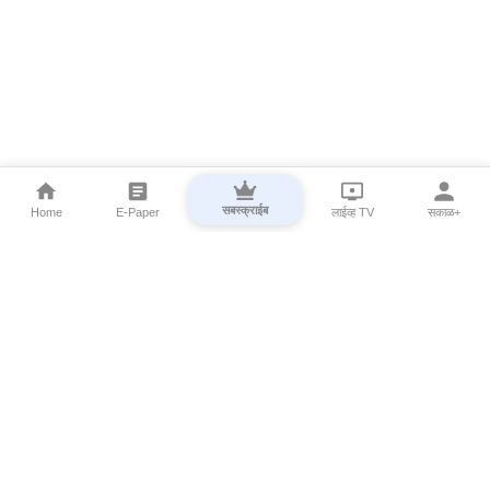
सबस्क्राईब
Home
E-Paper
लाईव्ह TV
सकाळ+
⌄
Marathi News