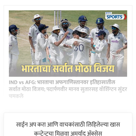
IND vs AFG: भारताचा अफगाणिस्तानवर इतिहासातील
सर्वात मोठा विजय; पदार्पणवीर मानव सुतारसह वॉशिंग्टन सुंदर
चमकले
साईन अप करा आणि वाचकांसाठी लिहिलेल्या खास
कन्टेन्टचा मिळवा अमर्याद ॲक्सेस