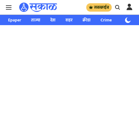
सबस्क्राईब
Epaper
ताज्या
देश
शहर
क्रीडा
Crime
साप्ताहिक