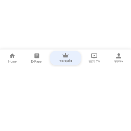
सबस्क्राईब
Home
E-Paper
लाईव्ह TV
सकाळ+
⌄
Marathi News