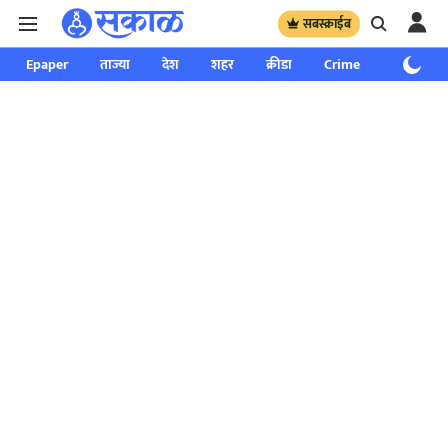
सबस्क्राईब
Epaper
ताज्या
देश
शहर
क्रीडा
Crime
साप्ताहिक