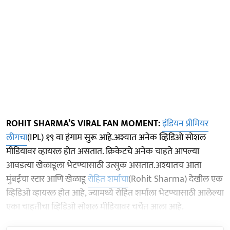
ROHIT SHARMA’S VIRAL FAN MOMENT:
इंडियन प्रीमियर
लीगचा
(IPL) १९ वा हंगाम सुरू आहे.अश्यात अनेक व्हिडिओ सोशल
मीडियावर व्हायरल होत असतात. क्रिकेटचे अनेक चाहते आपल्या
आवडत्या खेळाडूला भेटण्यासाठी उत्सुक असतात.अश्यातच आता
मुंबईचा स्टार आणि खेळाडू
रोहित शर्माचा
(Rohit Sharma) देखील एक
व्हिडिओ व्हायरल होत आहे, ज्यामध्ये रोहित शर्माला भेटण्यासाठी आलेल्या
एका चाहतीचा व्हिडिओ सोशल मीडियावर चर्चेत आला आहे.