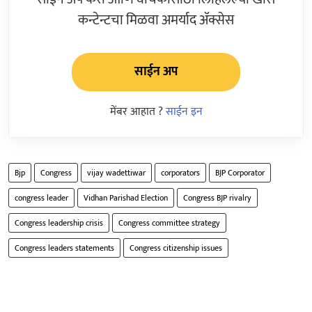
कन्टेन्टचा मिळवा अमर्याद ॲक्सेस
साईन अप
मेंबर आहात ?
साईन इन
Bjp
Congress
vijay wadettiwar
corporators
BJP Corporator
congress leader
Vidhan Parishad Election
Congress BJP rivalry
Congress leadership crisis
Congress committee strategy
Congress leaders statements
Congress citizenship issues