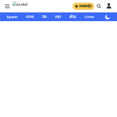
सबस्क्राईब
Epaper
ताज्या
देश
शहर
क्रीडा
Crime
साप्ताहिक