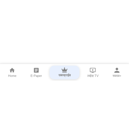
सबस्क्राईब
Home
E-Paper
लाईव्ह TV
सकाळ+