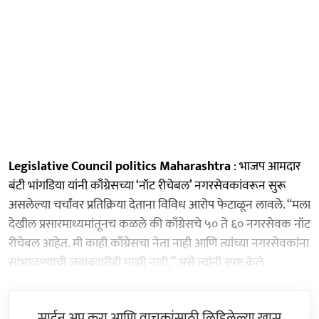
Legislative Council politics Maharashtra
: भाजप आमदार
बंटी भांगडिया यांनी काँग्रेसच्या ‘नॉट रीचेबल’ नगरसेवकांवरून सुरू
असलेल्या चर्चांवर प्रतिक्रिया देताना विविध आरोप फेटाळून लावले. “मला
देखील प्रसारमाध्यमांतूनच कळले की काँग्रेसचे ५० ते ६० नगरसेवक नॉट
रीचेबल आहेत. मी काही काँग्रेसचा नेता नाही आणि त्यांच्या नगरसेवकांना
सांभाळण्याची जबाबदारीही माझी नाही,” असे त्यांनी स्पष्ट केले.
साईन अप करा आणि वाचकांसाठी लिहिलेल्या खास