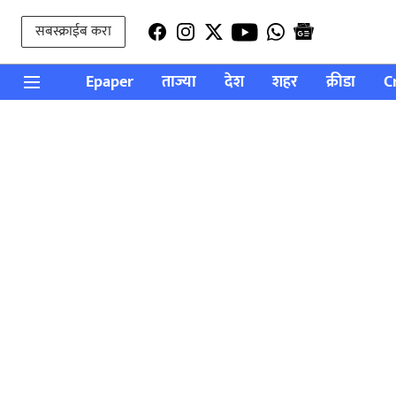
सबस्क्राईब करा
Epaper
ताज्या
देश
शहर
क्रीडा
C