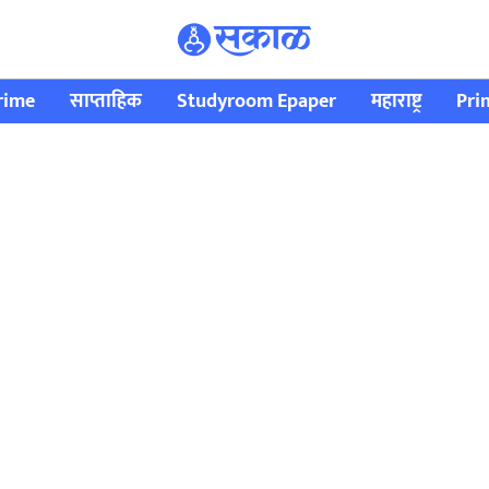
rime
साप्ताहिक
Studyroom Epaper
महाराष्ट्र
Pri