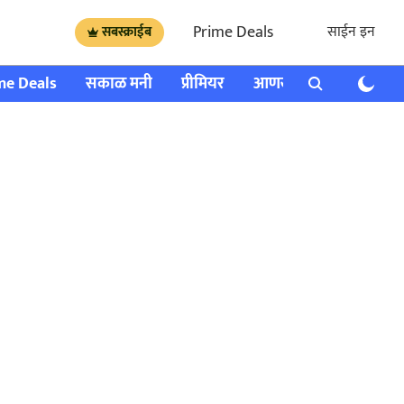
Prime Deals
साईन इन
सबस्क्राईब
me Deals
सकाळ मनी
प्रीमियर
आणखी
राशी भविष्य