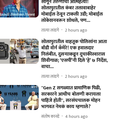
सांगून तरुणाची आत्महत्या!
सोलापुरातील कंबर तलावाबाहेर
मोबाईल ठेवून टाकली उडी; मोबाईल
लोकेशनवरून शोधले, पण...
तात्या लांडगे
2 hours ago
सोलापुरातील वाहतूक पोलिसांना आता
बॉडी वॉर्न कॅमेरे! एक हवालदार
निलंबीत, दुसऱ्याकडून दुचाकीस्वारास
शिवीगाळ; ‘एसपीं’नी दिले ‘हे’ ७ निर्देश,
वाचा...
तात्या लांडगे
2 hours ago
''Gen Z सगळ्यात प्रामाणिक पिढी,
सरकारने आधीच बोलणी करायला
पाहिजे होती'', सरसंघचालक मोहन
भागवत नेमकं काय म्हणाले?
संतोष कानडे
4 hours ago