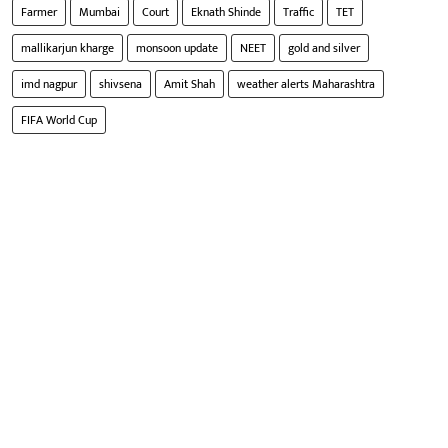
Farmer
Mumbai
Court
Eknath Shinde
Traffic
TET
mallikarjun kharge
monsoon update
NEET
gold and silver
imd nagpur
shivsena
Amit Shah
weather alerts Maharashtra
FIFA World Cup