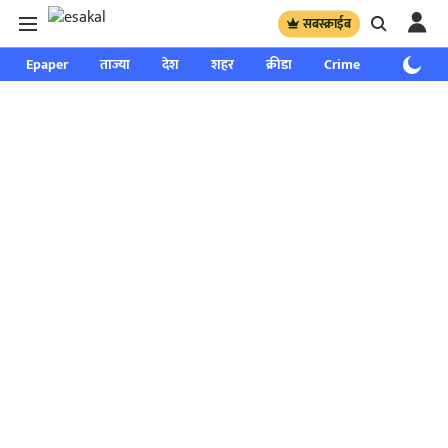
सबस्क्राईब
Epaper
ताज्या
देश
शहर
क्रीडा
Crime
साप्ताहिक