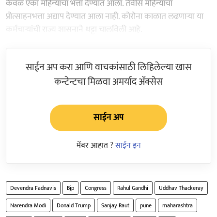
केवळ एका महिन्याचा भत्ता देण्यात आला. तेवीस महिन्यांचा
प्रोत्साहनभत्ता अद्याप देण्यात आला नाही. कोरोना काळात लढणाऱ्या या
कर्मचाऱ्यांची राज्य शासनाने थट्टा चालविली आहे.
साईन अप करा आणि वाचकांसाठी लिहिलेल्या खास
कन्टेन्टचा मिळवा अमर्याद ॲक्सेस
साईन अप
मेंबर आहात ?
साईन इन
Devendra Fadnavis
Bjp
Congress
Rahul Gandhi
Uddhav Thackeray
Narendra Modi
Donald Trump
Sanjay Raut
pune
maharashtra