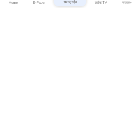
सबस्क्राईब
Home
E-Paper
लाईव्ह TV
सकाळ+
⌄
Marathi News
⌄
About Esakal
⌄
Digital Products
⌄
Sakal Programs
⌄
Print Products