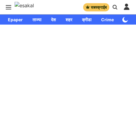
सबस्क्राईब
Epaper
ताज्या
देश
शहर
क्रीडा
Crime
साप्ताहि