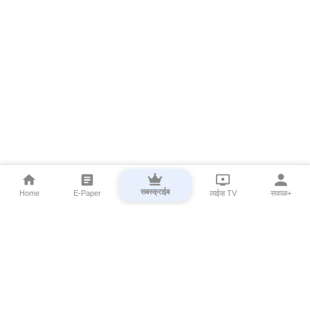
सबस्क्राईब
Home
E-Paper
लाईव्ह TV
सकाळ+