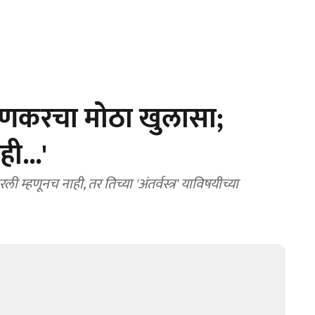
ाम्हणकरचा मोठा खुलासा;
ी...'
्हणूनच नाही, तर तिच्या 'अंतर्वस्त्र' याविषयीच्या