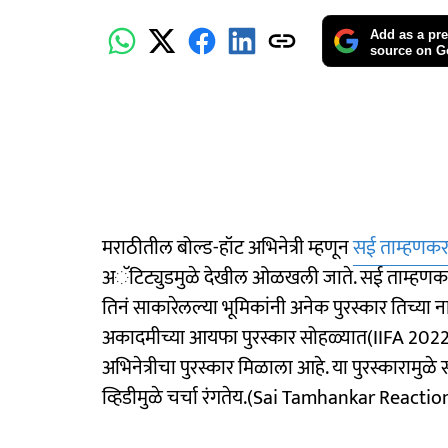
Add as a pre
source on G
मराठीतील बोल्ड-हॉट अभिनेत्री म्हणून
सई ताम्हणकर
अॅटिट्युडमुळे देखील ओळखली जाते. सई ताम्हणकर 
तिनं साकारेलल्या भूमिकांनी अनेक पुरस्कार तिच्य
अकादमीच्या आयफा पुरस्कार सोहळ्यात(IIFA 2022) '
अभिनेत्रीचा पुरस्कार मिळाला आहे. या पुरस्कारामु
व्हिडीमुळे चर्चा रंगतेय.(Sai Tamhankar Reactio