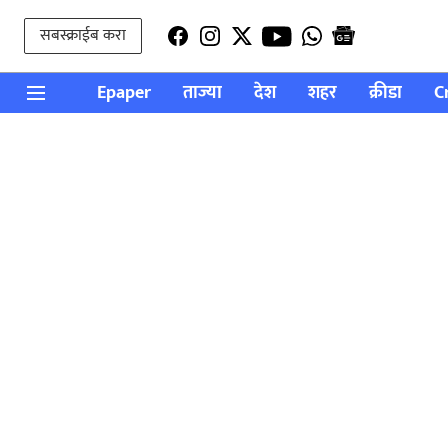
सबस्क्राईब करा
Epaper
ताज्या
देश
शहर
क्रीडा
C