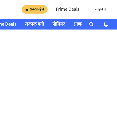
Prime Deals
साईन इन
सबस्क्राईब
me Deals
सकाळ मनी
प्रीमियर
आणखी
राशी भविष्य