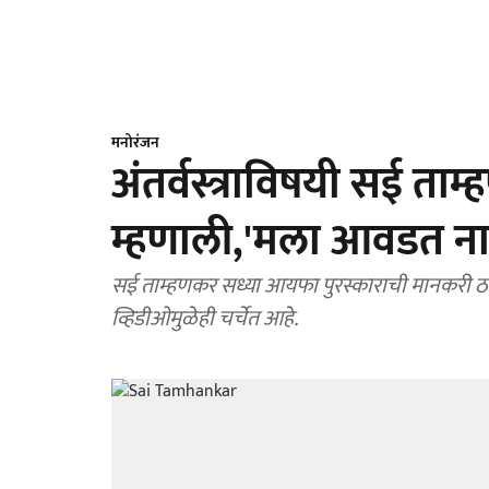
मनोरंजन
अंतर्वस्त्राविषयी सई त
म्हणाली,'मला आवडत नाह
सई ताम्हणकर सध्या आयफा पुरस्काराची मानकरी ठरली म
व्हिडीओमुळेही चर्चेत आहे.