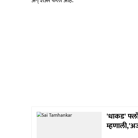
अन् शेअर केला आहे.
'धाकड' फ्लॉ
म्हणाली,'अज