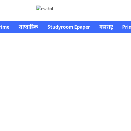
rime
साप्ताहिक
Studyroom Epaper
महाराष्ट्र
Pri