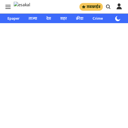
सबस्क्राईब
Epaper
ताज्या
देश
शहर
क्रीडा
Crime
साप्ताहिक