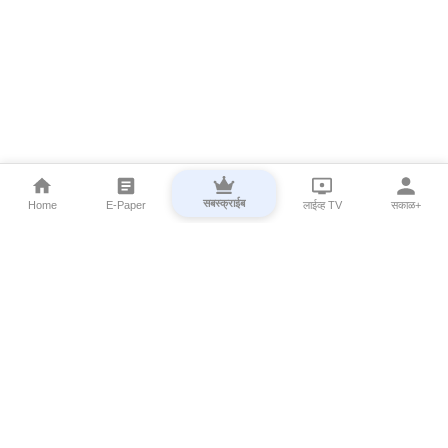
सबस्क्राईब
Home
E-Paper
लाईव्ह TV
सकाळ+
⌄
Marathi News
⌄
About Esakal