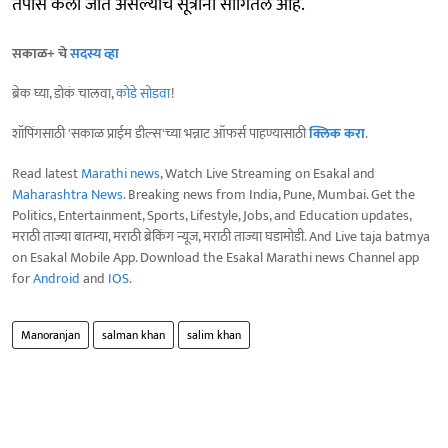
तपास केला जात असल्याचं सूत्रांनी सांगितलं आहे.
सकाळ+ चे
सदस्य व्हा
ब्रेक घ्या, डोकं चालवा,
कोडे सोडवा
!
शॉपिंगसाठी 'सकाळ प्राईम डील्स'च्या भन्नाट ऑफर्स पाहण्यासाठी
क्लिक करा
.
Read latest
Marathi news
, Watch Live Streaming on Esakal and
Maharashtra News
. Breaking news from India, Pune, Mumbai. Get the
Politics, Entertainment, Sports, Lifestyle, Jobs, and Education updates,
मराठी ताज्या बातम्या, मराठी ब्रेकिंग न्यूज, मराठी ताज्या घडामोडी. And Live taja batmya
on Esakal Mobile App. Download the Esakal Marathi news Channel app
for
Android
and
IOS
.
Manoranjan
salman khan
salim khan