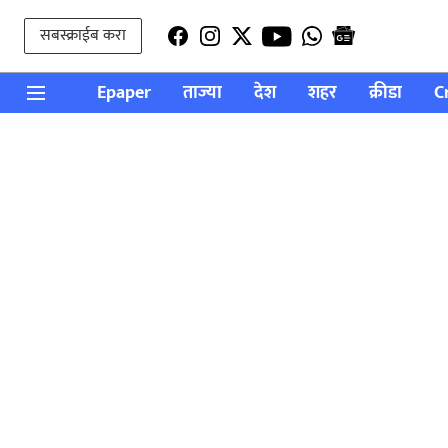
सबस्क्राईब करा
Epaper
ताज्या
देश
शहर
क्रीडा
C