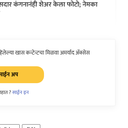
सदार कंगनानंही शेअर केला फोटो; नेमका
?
ेल्या खास कन्टेन्टचा मिळवा अमर्याद ॲक्सेस
साईन अप
आहात ?
साईन इन