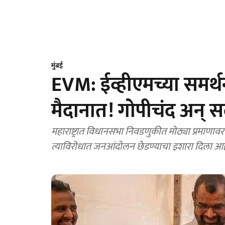
मुंबई
EVM: ईव्हीएमच्या समर्
मैदानात! गोपीचंद अन्
महाराष्ट्रात विधानसभा निवडणुकीत मोठ्या प्रमाणा
त्याविरोधात जनआंदोलन छेडण्याचा इशारा दिला आह