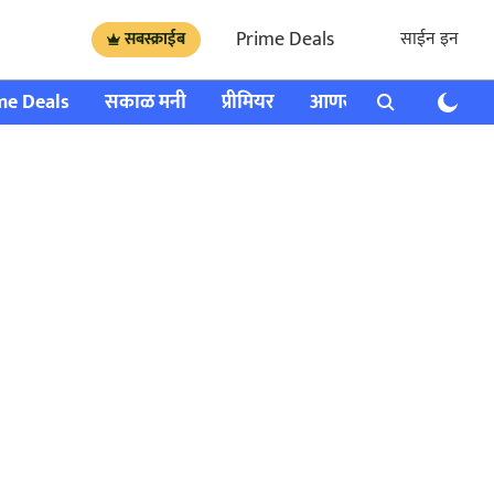
Prime Deals
साईन इन
सबस्क्राईब
me Deals
सकाळ मनी
प्रीमियर
आणखी
राशी भविष्य