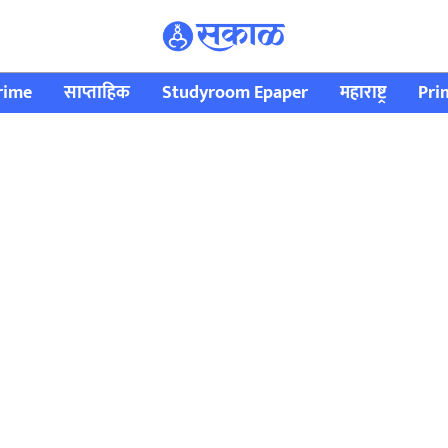
rime
साप्ताहिक
Studyroom Epaper
महाराष्ट्र
Pri