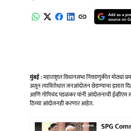
Add as a pre
source on G
मुंबई :
महाराष्ट्रात विधानसभा निवडणुकीत मोठ्या प्
असून त्याविरोधात जनआंदोलन छेडण्याचा इशारा दिल
आणि गोपिचंद पडळकर यांनी आंदोलनाची ईव्हीएम समर्
ठिय्या आंदोलनही करणार आहेत.
SPG Comman