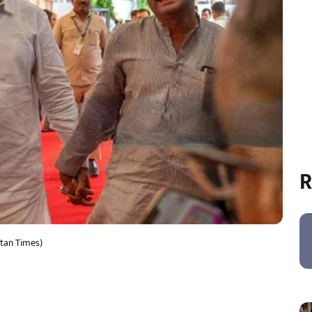
R
tan Times)