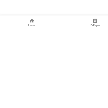
Home
E-Paper
Follow Us
Marathi News
Maharashtra N