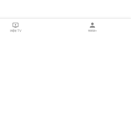
लाईव्ह TV
सकाळ+
l Programs
Print Products
Sakal Saptahik