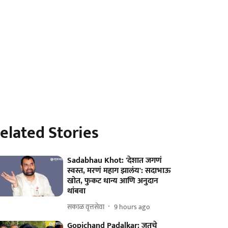
elated Stories
Sadabhau Khot: 'देशात जगणं
स्वस्त, मरणं महाग झालंय': सदाभाऊ
खोत, फुकट धान्य आणि अनुदान
थांबवा
सकाळ वृत्तसेवा
9 hours ago
Gopichand Padalkar: जतचे