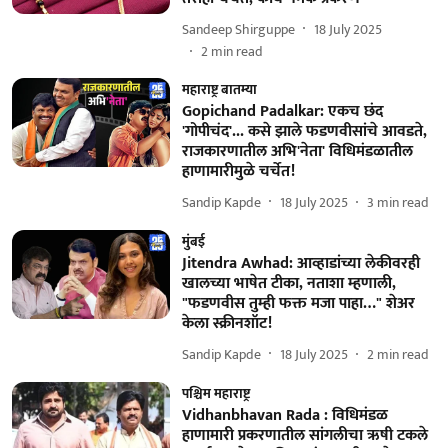
Sandeep Shirguppe
18 July 2025
2
min read
महाराष्ट्र बातम्या
Gopichand Padalkar: एकच छंद
'गोपीचंद'... कसे झाले फडणवीसांचे आवडते,
राजकारणातील अभि'नेता' विधिमंडळातील
हाणामारीमुळे चर्चेत!
Sandip Kapde
18 July 2025
3
min read
मुंबई
Jitendra Awhad: आव्हाडांच्या लेकीवरही
खालच्या भाषेत टीका, नताशा म्हणाली,
"फडणवीस तुम्ही फक्त मजा पाहा…" शेअर
केला स्क्रीनशॉट!
Sandip Kapde
18 July 2025
2
min read
पश्चिम महाराष्ट्र
Vidhanbhavan Rada : विधिमंडळ
हाणामारी प्रकरणातील सांगलीचा ऋषी टकले