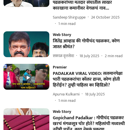
पडळकरांच्या मतदार संघातील साखर
कारखाना कमानीवर वेगळचं नाव...
Sandeep Shirguppe
24 October 2025
1
min read
Web Story
जितेंद्र आव्हाड की गोपीचंद पडळकर, कोण
जास्त श्रीमंत?
सकाळ वृत्तसेवा
18 July 2025
2
min read
Premier
PADALKAR VIRAL VIDEO: सलमानपेक्षा
भारी पडळकरांचा कॉलर डान्स, कोण होती
हिरोईन? तुम्ही पाहिला का व्हिडिओ?
Apurva Kulkarni
18 July 2025
1
min read
Web Story
Gopichand Padalkar : गोपीचंद पडळकर
खरचं मंगळसूत्र चोर होते? महिलांची मध्यस्थी
तरीही चर्चेत, काय नेमकं प्रकरण