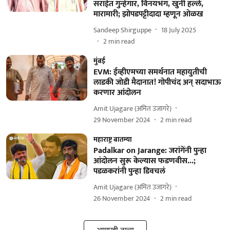
सराईत गुन्हेगार, विनयभंग, खुनी हल्ले,
मारामारी; झोपडपट्टीदादा म्हणून ओळख
Sandeep Shirguppe
18 July 2025
2
min read
मुंबई
EVM: ईव्हीएमच्या समर्थनात महायुतीची
लाडकी जोडी मैदानात! गोपीचंद अन् सदाभाऊ
करणार आंदोलन
Amit Ujagare (अमित उजागरे)
29 November 2024
2
min read
महाराष्ट्र बातम्या
Padalkar on Jarange: जरांगेंनी पुन्हा
आंदोलन सुरू केल्यास फडणवीस...;
पडळकरांनी पुन्हा डिवचलं
Amit Ujagare (अमित उजागरे)
26 November 2024
2
min read