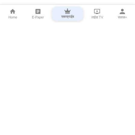
सबस्क्राईब
Home
E-Paper
लाईव्ह TV
सकाळ+
⌄
Marathi News
⌄
About Esakal
⌄
Digital Products