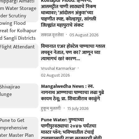
Kolhapur Flood: हिप्परगी,
आलमट्टीत पाणी साठ्याचे निकष
धाब्यावर; ‘आंदोलन अंकुश’च्या
पाहणीत स्पष्ट, कोल्हापूर, सांगली
जिल्ह्यांत महापुराचे संकट
सकाळ वृत्तसेवा
05 August 2026
विमानात एअर होस्टेस पाण्याचा ग्लास
लपवून नेतात, पण का? जाणून घ्या
त्यामागचं खरं कारण...
Vrushal Karmarkar
02 August 2026
Mangalwedha News : स्व.
नागनाथ आण्णाचा पाण्याचा लढा पुढे
कायम ठेवू; प्रा. शिवाजीराव काळुंगे
हुकूम मुलाणी ​
15 July 2026
Pune Water: पुण्याच्या
पाणीपुरवठ्याचा २०४७ पर्यंतचा
मास्टर प्लॅन; भविष्यातील टंचाई
टाळण्यासाठी राज्य सरकारची मोठी