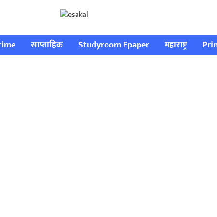
rime
साप्ताहिक
Studyroom Epaper
महाराष्ट्र
Pri