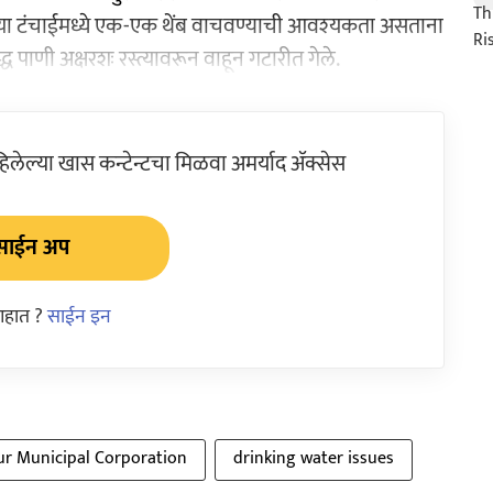
च्या टंचाईमध्ये एक-एक थेंब वाचवण्याची आवश्‍यकता असताना
 पाणी अक्षरशः रस्त्यावरून वाहून गटारीत गेले.
ेल्या खास कन्टेन्टचा मिळवा अमर्याद ॲक्सेस
साईन अप
आहात ?
साईन इन
r Municipal Corporation
drinking water issues