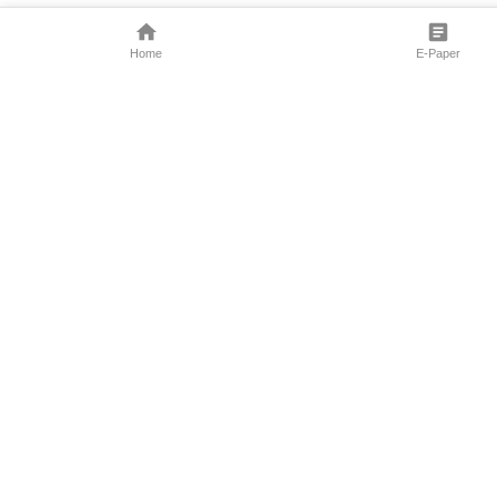
Home
E-Paper
Follow Us
Marathi News
Maharashtra N
Entertainment 
Sports News