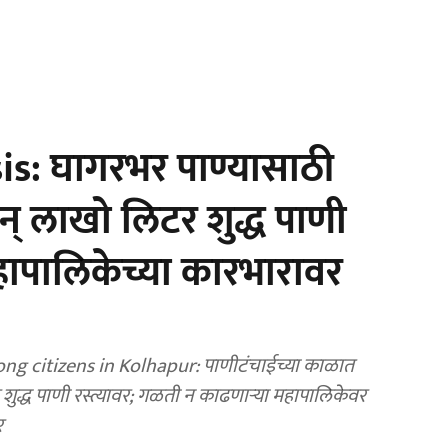
s: घागरभर पाण्यासाठी
न् लाखो लिटर शुद्ध पाणी
महापालिकेच्या कारभारावर
g citizens in Kolhapur: पाणीटंचाईच्या काळात
द्ध पाणी रस्त्यावर; गळती न काढणाऱ्या महापालिकेवर
र