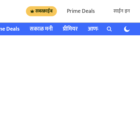
Prime Deals
साईन इन
सबस्क्राईब
me Deals
सकाळ मनी
प्रीमियर
आणखी
राशी भविष्य