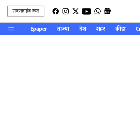
सबस्क्राईब करा
Epaper
ताज्या
देश
शहर
क्रीडा
C