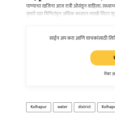
पाण्याचा खजिना आज रात्री ओसंडून वाहिला. सध्या
सुमारे दहा मिनिटांहून अधिक काळात लाखो लिटर शुद्ध
साईन अप करा आणि वाचकांसाठी लिहिल
मेंबर 
Kolhapur
water
district
Kolhapu