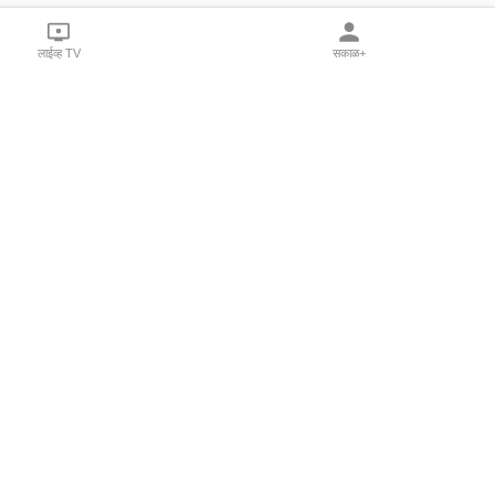
लाईव्ह TV
सकाळ+
l Programs
Print Products
Sakal Saptahik
hka
Family Doctor
 Crowdfunding
Sakal Publications
orm Pune India