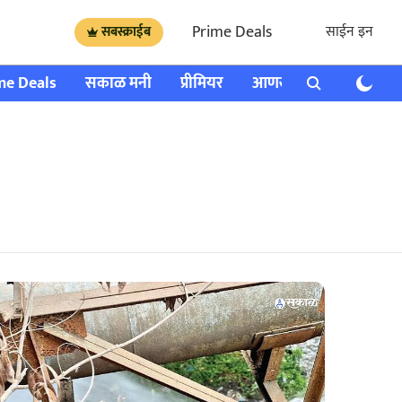
Prime Deals
साईन इन
सबस्क्राईब
me Deals
सकाळ मनी
प्रीमियर
आणखी
राशी भविष्य