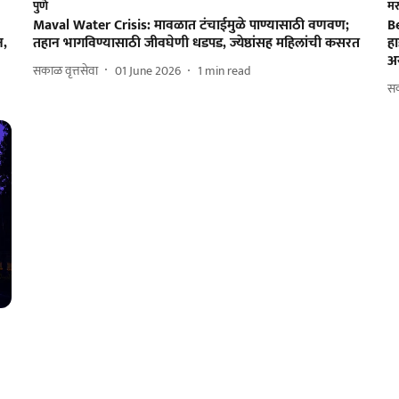
पुणे
मर
Maval Water Crisis: मावळात टंचाईमुळे पाण्यासाठी वणवण;
Be
न,
तहान भागविण्यासाठी जीवघेणी धडपड, ज्येष्ठांसह महिलांची कसरत
हा
अस
सकाळ वृत्तसेवा
01 June 2026
1
min read
स