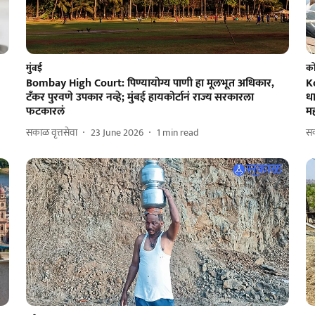
मुंबई
को
Bombay High Court: पिण्यायोग्य पाणी हा मूलभूत अधिकार,
K
टँकर पुरवणे उपकार नव्हे; मुंबई हायकोर्टानं राज्य सरकारला
धा
फटकारलं
म
सकाळ वृत्तसेवा
23 June 2026
1
min read
सक