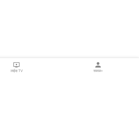
लाईव्ह TV
सकाळ+