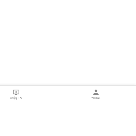
लाईव्ह TV
सकाळ+