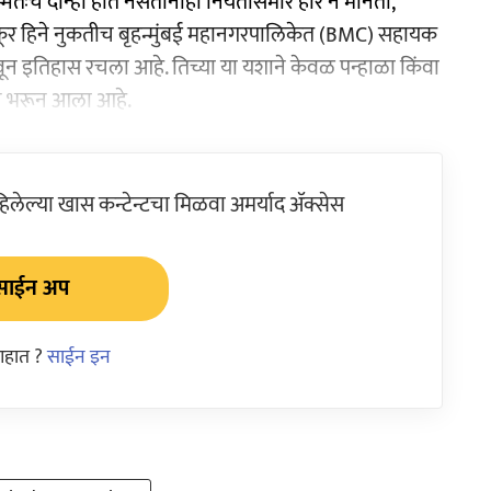
तःच दोन्ही हात नसतानाही नियतीसमोर हार न मानता,
कूर हिने नुकतीच बृहन्मुंबई महानगरपालिकेत (BMC) सहायक
ळवून इतिहास रचला आहे. तिच्या या यशाने केवळ पन्हाळा किंवा
नाने भरून आला आहे.
ेल्या खास कन्टेन्टचा मिळवा अमर्याद ॲक्सेस
साईन अप
आहात ?
साईन इन