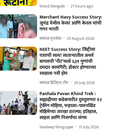
Vinod Dengale
21 hours ago
Merchant Navy Success Story:
जूचंद्र येथील केसर आणि केतल यांची
गगन भरारी
सकाळ वृत्तसेवा
01 August 2026
NEET Success Story: जिद्दीला
यशाची साथ! साताऱ्यातील अथर्व
बागलची ‘नीट’मध्ये ६३१ गुणांची
दमदार कामगिरी; डॉक्टर होण्याच्या
स्वप्नाला नवी झेप
सकाळ डिजिटल टीम
26 July 2026
Panhala Pavan Khind Trek :
सह्याद्रीच्या कडेकपारीत दुमदुमणार १२
ट्रेकींग मोहिमा, पन्हाळा–पावनखिंड
मोहिमेच्या तारखा ठरल्या; इतिहास,
साहस आणि निसर्गाचा संगम
Sandeep Shirguppe
11 July 2026