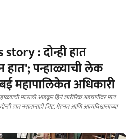
story : दोन्ही हात
 हात'; पन्हाळ्याची लेक
ंबई महापालिकेत अधिकारी
हाळ्याची माऊली आडकूर हिने शारीरिक अडचणींवर मात
न्ही हात नसतानाही जिद्द, मेहनत आणि आत्मविश्वासाच्या