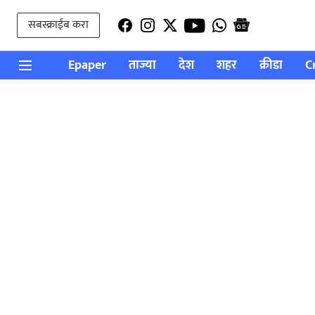
सबस्क्राईब करा
Epaper
ताज्या
देश
शहर
क्रीडा
C