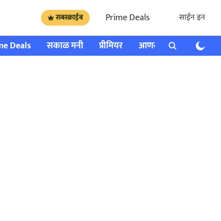
Prime Deals
साईन इन
सबस्क्राईब
me Deals
सकाळ मनी
प्रीमियर
आणखी
राशी भविष्य