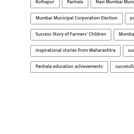
Kolhapur
Panhala
Navi Mumbai Muni
Mumbai Municipal Corporation Election
p
Success Story of Farmers' Children
Mumbai
inspirational stories from Maharashtra
su
Panhala education achievements
successfu