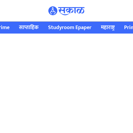
rime
साप्ताहिक
Studyroom Epaper
महाराष्ट्र
Pri