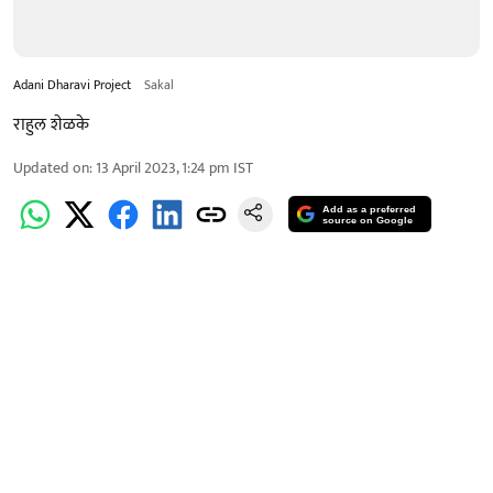
Adani Dharavi Project
Sakal
राहुल शेळके
Updated on
:
13 April 2023, 1:24 pm
IST
Add as a preferred
source on Google