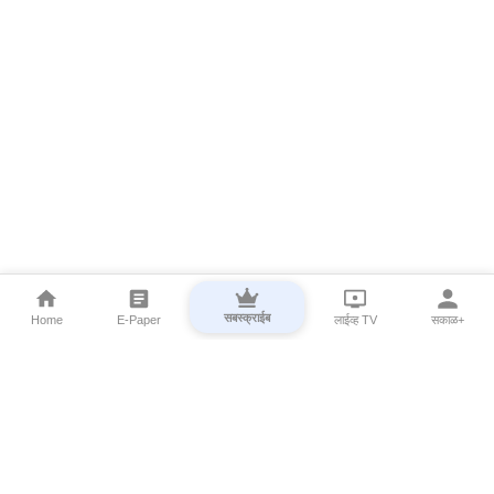
सबस्क्राईब
Home
E-Paper
लाईव्ह TV
सकाळ+