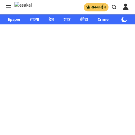
सबस्क्राईब
Epaper
ताज्या
देश
शहर
क्रीडा
Crime
साप्ताहिक