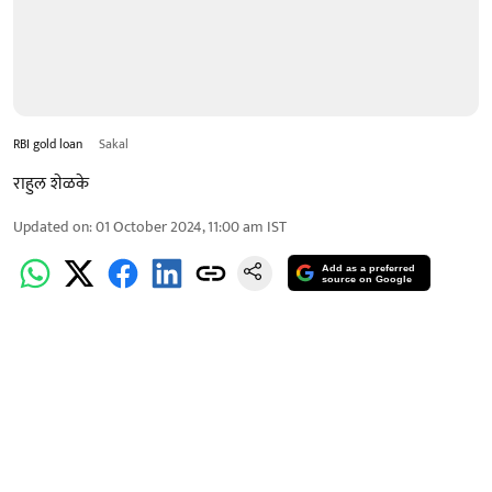
RBI gold loan
Sakal
राहुल शेळके
Updated on
:
01 October 2024, 11:00 am
IST
Add as a preferred
source on Google