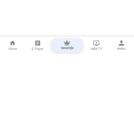
सबस्क्राईब
Home
E-Paper
लाईव्ह TV
सकाळ+
⌄
Marathi News
⌄
About Esakal