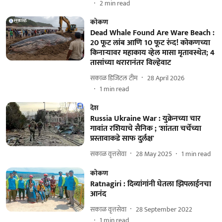
2
min read
कोकण
Dead Whale Found Are Ware Beach :
20 फूट लांब आणि 10 फूट रुंद! कोकणच्या
किनाऱ्यावर महाकाय व्हेल मासा मृतावस्थेत; 4
तासांच्या थरारानंतर विल्हेवाट
सकाळ डिजिटल टीम
28 April 2026
1
min read
देश
Russia Ukraine War : युक्रेनच्या चार
गावांत रशियाचे सैनिक ; 'शांतता चर्चेच्या
प्रस्तावाकडे साफ दुर्लक्ष'
सकाळ वृत्तसेवा
28 May 2025
1
min read
कोकण
Ratnagiri : दिव्यांगांनी घेतला झिपलाईनचा
आनंद
सकाळ वृत्तसेवा
28 September 2022
1
min read