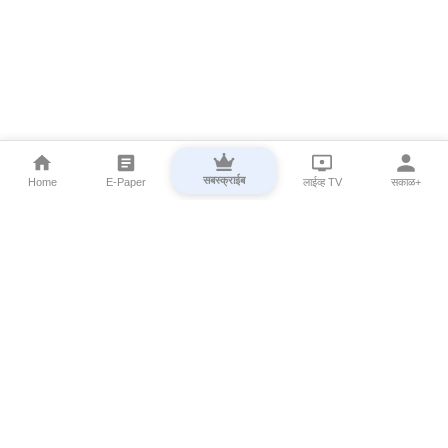
सबस्क्राईब
Home
E-Paper
लाईव्ह TV
सकाळ+
⌄
Marathi News