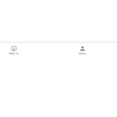
लाईव्ह TV
सकाळ+