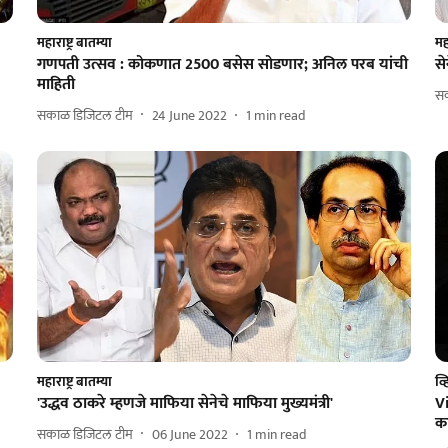
महाराष्ट्र बातम्या
महा
गणपती उत्सव : कोकणात 2500 बसेस सोडणार; अनिल परब यांची
स
माहिती
स
सकाळ डिजिटल टीम
24 June 2022
1
min read
महाराष्ट्र बातम्या
व्
'उद्धव ठाकरे म्हणजे माफिया सेनेचे माफिया मुख्यमंत्री'
V
का
सकाळ डिजिटल टीम
06 June 2022
1
min read