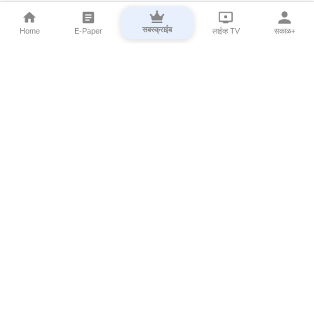
सबस्क्राईब
Home
E-Paper
लाईव्ह TV
सकाळ+
⌄
Marathi News
⌄
About Esakal
⌄
Digital Products
⌄
Sakal Programs