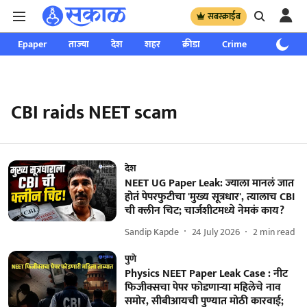
सबस्क्राईब
Epaper
ताज्या
देश
शहर
क्रीडा
Crime
साप्ताहिक
CBI raids NEET scam
देश
NEET UG Paper Leak: ज्याला मानलं जात
होतं पेपरफुटीचा 'मुख्य सूत्रधार', त्यालाच CBI
ची क्लीन चिट; चार्जशीटमध्ये नेमकं काय?
Sandip Kapde
24 July 2026
2
min read
पुणे
Physics NEET Paper Leak Case : नीट
फिजीक्सचा पेपर फोडणाऱ्या महिलेचे नाव
समोर, सीबीआयची पुण्यात मोठी कारवाई;