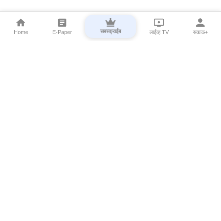
सबस्क्राईब
Home
E-Paper
लाईव्ह TV
सकाळ+
⌄
Marathi News
⌄
About Esakal
⌄
Digital Products