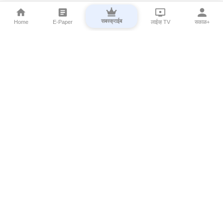
सबस्क्राईब
Home
E-Paper
लाईव्ह TV
सकाळ+
⌄
Marathi News
⌄
About Esakal
⌄
Digital Products
⌄
Sakal Programs