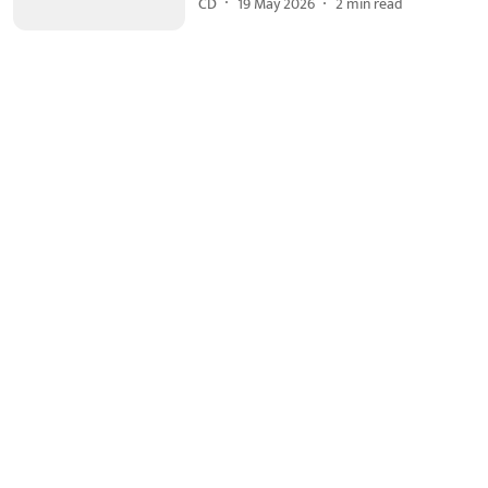
CD
19 May 2026
2
min read