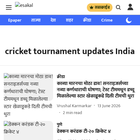
सबस्क्राईब
Epaper
ताज्या
देश
शहर
क्रीडा
Crime
साप्ताहिक
cricket tournament updates India
क्रीडा
काव्या मारनचा मोठा डाव! सनराइजर्सच्या
नव्या कर्णधाराची घोषणा; टेस्ट टीममधून डच्चू
मिळालेल्या स्टार खेळाडूकडे दिली टीमची धुरा
Vrushal Karmarkar
13 June 2026
2
min read
पुणे
डेक्कन करंडक‌ टी-२० क्रिकेट ४