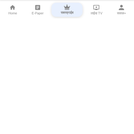
सबस्क्राईब
Home
E-Paper
लाईव्ह TV
सकाळ+
⌄
Marathi News
⌄
About Esakal
⌄
Digital Products
⌄
Sakal Programs