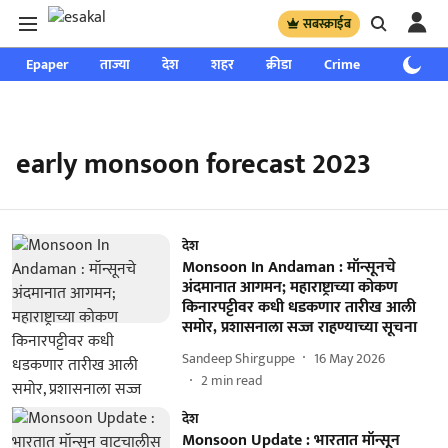
सबस्क्राईब
Epaper
ताज्या
देश
शहर
क्रीडा
Crime
साप्ताहिक
early monsoon forecast 2023
देश
Monsoon In Andaman : मॉन्सूनचे
अंदमानात आगमन; महाराष्ट्राच्या कोकण
किनारपट्टीवर कधी धडकणार तारीख आली
समोर, प्रशासनाला सज्ज राहण्याच्या सूचना
Sandeep Shirguppe
16 May 2026
2
min read
देश
Monsoon Update : भारतात मॉन्सून