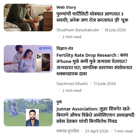
Web Story
पुरुषांची फर्टिलिटी धोक्यात आणतात 3
सवयी; अनेक जण रोज करतायत 'ही' चूक
Shubham Banubakode
18 July 2026
2
min read
विज्ञान-तंत्र
Fertility Rate Drop Research : काय
iPhone मुळे कमी मुले जन्माला येतायत?
जन्मदरात घट; जागतिक स्तराच्या संशोधनात
धक्कादायक दावा
Saisimran Ghashi
11 June 2026
2
min read
पुणे
Junnar Association: जुन्नर शिवनेर खते-
बियाणे औषध विक्रेते असोसिएशन अध्यक्षपदी
प्रवेश देवकर यांची बिनविरोध निवड
सकाळ वृत्तसेवा
25 April 2026
1
min read