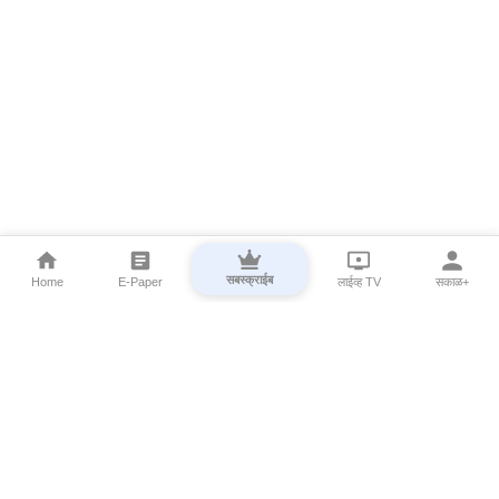
सबस्क्राईब
Home
E-Paper
लाईव्ह TV
सकाळ+