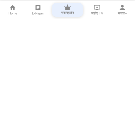
सबस्क्राईब
Home
E-Paper
लाईव्ह TV
सकाळ+
⌄
Marathi News
⌄
About Esakal
⌄
Digital Products
⌄
Sakal Programs