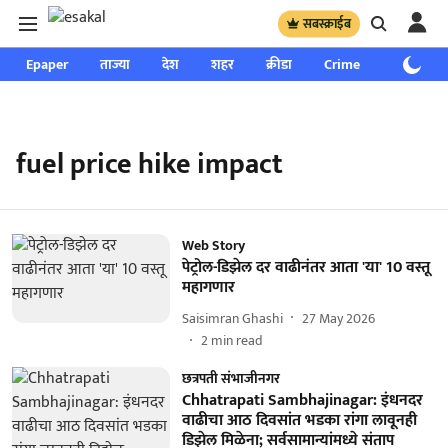
सबस्क्राईब
Epaper
ताज्या
देश
शहर
क्रीडा
Crime
साप्ताहिक
fuel price hike impact
Web Story
पेट्रोल-डिझेल दर वाढीनंतर आता 'या' 10 वस्तू
महागणार
Saisimran Ghashi
27 May 2026
2
min read
छत्रपती संभाजीनगर
Chhatrapati Sambhajinagar: इंधनदर
वाढीचा आठ दिवसांत भडका रांगा लावूनही
डिझेल मिळेना; सर्वसामान्यांमध्ये संताप