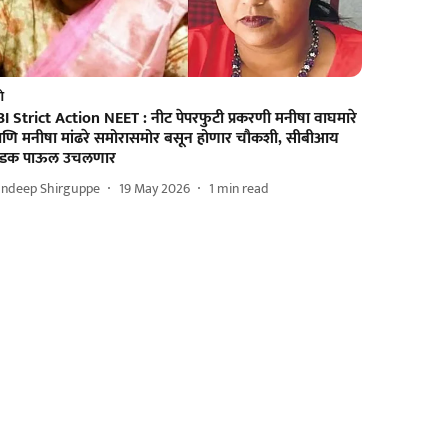
णे
I Strict Action NEET : नीट पेपरफुटी प्रकरणी मनीषा वाघमारे
णि मनीषा मांढरे समोरासमोर बसून होणार चौकशी, सीबीआय
डक पाऊल उचलणार
andeep Shirguppe
19 May 2026
1
min read