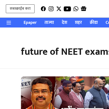
सबस्क्राईब करा
Epaper
ताज्या
देश
शहर
क्रीडा
C
future of NEET exam