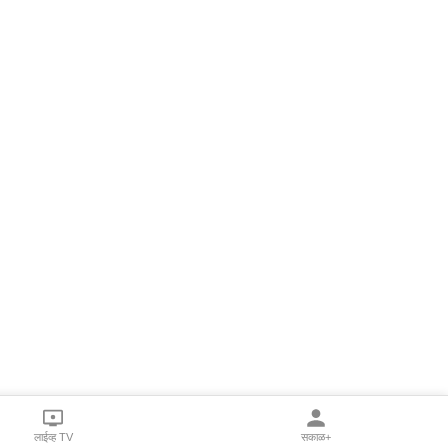
लाईव्ह TV
सकाळ+