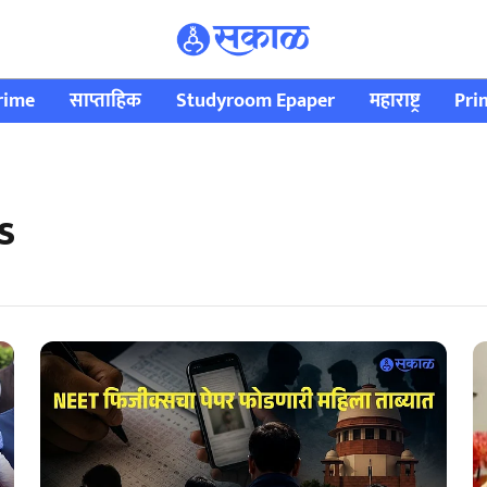
rime
साप्ताहिक
Studyroom Epaper
महाराष्ट्र
Pri
s