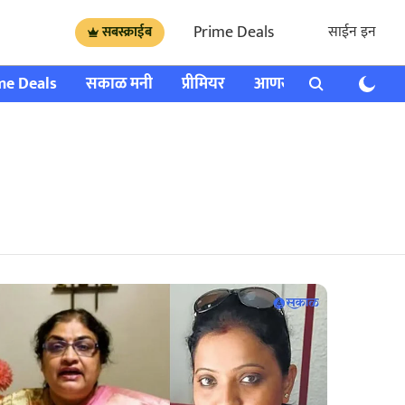
Prime Deals
साईन इन
सबस्क्राईब
me Deals
सकाळ मनी
प्रीमियर
आणखी
राशी भविष्य