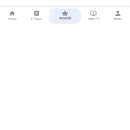
सबस्क्राईब
Home
E-Paper
लाईव्ह TV
सकाळ+
⌄
Marathi News
⌄
About Esakal
⌄
Digital Products