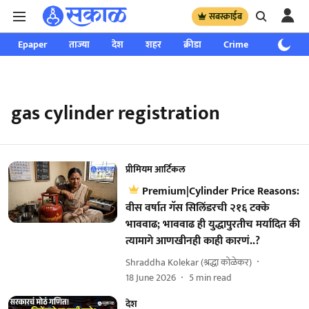
सबस्क्राईब
Epaper
ताज्या
देश
शहर
क्रीडा
Crime
साप्ताहिक
gas cylinder registration
प्रीमियम आर्टिकल
Premium|Cylinder Price Reasons:
वीस वर्षात गॅस सिलिंडरची २१६ टक्के
भाववाढ; भाववाढ ही युद्धापुरतीच मर्यादित की
त्यामागे आणखीनही काही कारणं..?
Shraddha Kolekar (श्रद्धा कोळेकर)
18 June 2026
5
min read
देश