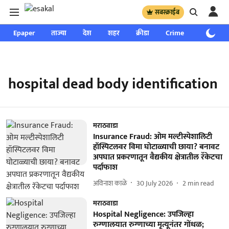
सबस्क्राईब
Epaper
ताज्या
देश
शहर
क्रीडा
Crime
साप्ताहिक
hospital dead body identification
मराठवाडा
Insurance Fraud: ओम मल्टीस्पेशालिटी
हॉस्पिटलवर विमा घोटाळ्याची छाया? बनावट
अपघात प्रकरणातून वैद्यकीय क्षेत्रातील रॅकेटचा
पर्दाफाश
अविनाश काळे
30 July 2026
2
min read
मराठवाडा
Hospital Negligence: उपजिल्हा
रुग्णालयात रुग्णाच्या मृत्यूनंतर गोंधळ;