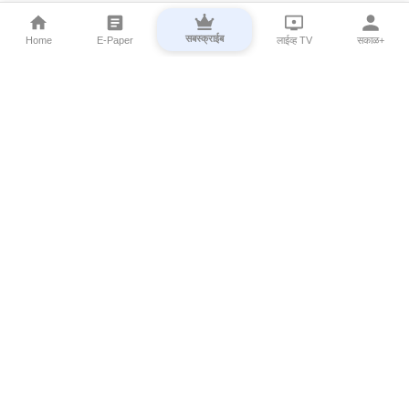
सबस्क्राईब
Home
E-Paper
लाईव्ह TV
सकाळ+
⌄
Marathi News
⌄
About Esakal
⌄
Digital Products
⌄
Sakal Programs