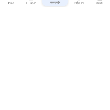
सबस्क्राईब
Home
E-Paper
लाईव्ह TV
सकाळ+
⌄
Marathi News
⌄
About Esakal
⌄
Digital Products
⌄
Sakal Programs