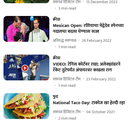
सकाळ डिजिटल टीम
15 December 2023
3
min read
क्रीडा
Mexican Open: रशियाचा मेद्वेदेव स्पेनच्या
नदालचा बदला घेण्यास सज्ज
अनिरुद्ध संकपाळ
26 February 2022
1
min read
क्रीडा
VIDEO: टेनिस कोर्टवर राडा; अलेक्झांडरने
रॅकेट तुटेपर्यंत अंपायरवर काढला राग
सकाळ डिजिटल टीम
23 February 2022
1
min read
फूड
National Taco Day: टाकोज खा हेल्दी रहा
सकाळ डिजिटल टीम
04 October 2021
2
min read