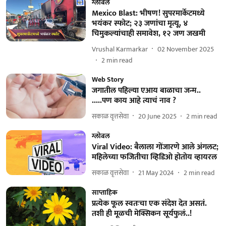
ग्लोबल
Mexico Blast: भीषण! सुपरमार्केटमध्ये
भयंकर स्फोट; २३ जणांचा मृत्यू, ४
चिमुकल्यांचाही समावेश, १२ जण जखमी
Vrushal Karmarkar
02 November 2025
2
min read
Web Story
जगातील पहिल्या एआय बाळाचा जन्म..
.....पण काय आहे त्याचं नाव ?
सकाळ वृत्तसेवा
20 June 2025
2
min read
ग्लोबल
Viral Video: बैलाला गोंजारणे आले अंगलट;
महिलेच्या फजितीचा व्हिडिओ होतोय व्हायरल
सकाळ वृत्तसेवा
21 May 2024
2
min read
साप्ताहिक
प्रत्येक फूल स्वतःचा एक संदेश देत असतं.
तशी ही मूळची मेक्सिकन सूर्यफुलं..!