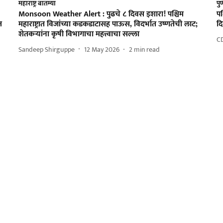
महाराष्ट्र बातम्या
पु
Monsoon Weather Alert : पुढचे ८ दिवस इशारा! पश्चिम
पश
त
महाराष्ट्रात विजांच्या कडकडाटासह पाऊस, विदर्भात उष्णतेची लाट;
दि
शेतकऱ्यांना कृषी विभागाचा महत्त्वाचा सल्ला
C
Sandeep Shirguppe
12 May 2026
2
min read