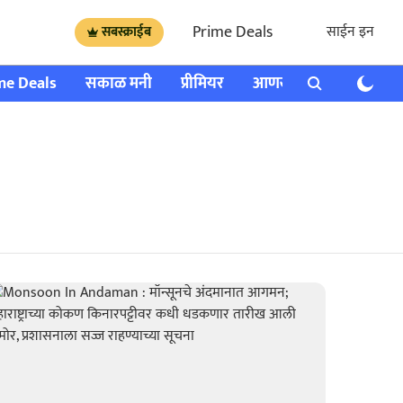
Prime Deals
साईन इन
सबस्क्राईब
me Deals
सकाळ मनी
प्रीमियर
आणखी
राशी भविष्य