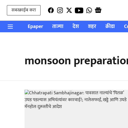
सबस्क्राईब करा
Epaper
ताज्या
देश
शहर
क्रीडा
C
monsoon preparation