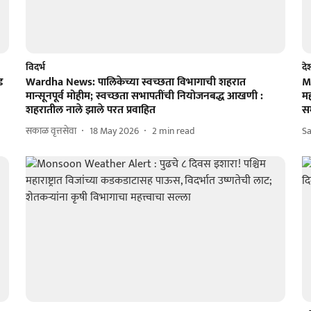
विदर्भ
दे
ड
Wardha News: पालिकेच्या स्वच्छता विभागाची शहरात
M
मान्सूनपूर्व मोहीम; स्वच्छता सभापतींची नियोजनबद्ध आखणी :
म
शहरातील नाले झाले परत प्रवाहित
सम
सकाळ वृत्तसेवा
18 May 2026
2
min read
S