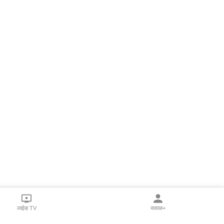
लाईव्ह TV
सकाळ+