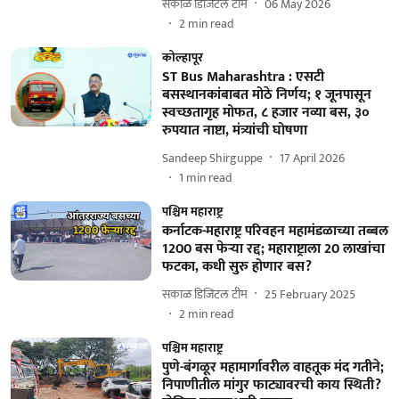
सकाळ डिजिटल टीम
06 May 2026
2
min read
कोल्हापूर
ST Bus Maharashtra : एसटी
बसस्थानकांबाबत मोठे निर्णय; १ जूनपासून
स्वच्छतागृह मोफत, ८ हजार नव्या बस, ३०
रुपयात नाष्टा, मंत्र्यांची घोषणा
Sandeep Shirguppe
17 April 2026
1
min read
पश्चिम महाराष्ट्र
कर्नाटक-महाराष्ट्र परिवहन महामंडळाच्या तब्बल
1200 बस फेऱ्या रद्द; महाराष्ट्राला 20 लाखांचा
फटका, कधी सुरु होणार बस?
सकाळ डिजिटल टीम
25 February 2025
2
min read
पश्चिम महाराष्ट्र
पुणे-बंगळूर महामार्गावरील वाहतूक मंद गतीने;
निपाणीतील मांगुर फाट्यावरची काय स्थिती?