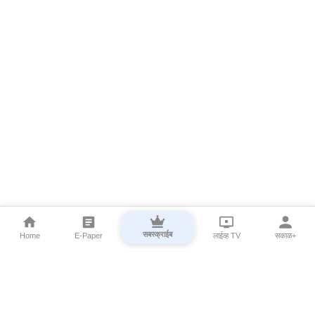
सबस्क्राईब
Home
E-Paper
लाईव्ह TV
सकाळ+