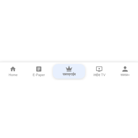
सबस्क्राईब
Home
E-Paper
लाईव्ह TV
सकाळ+