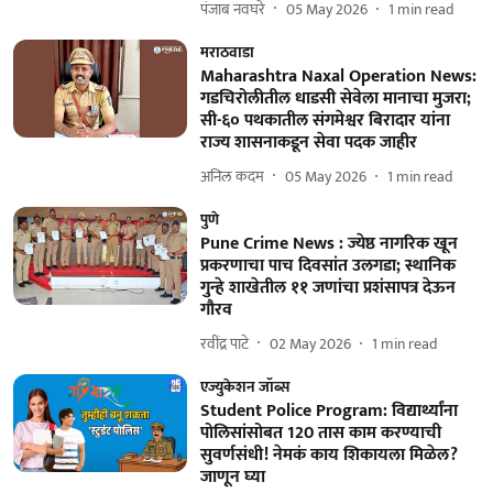
पंजाब नवघरे
05 May 2026
1
min read
मराठवाडा
Maharashtra Naxal Operation News:
गडचिरोलीतील धाडसी सेवेला मानाचा मुजरा;
सी-६० पथकातील संगमेश्वर बिरादार यांना
राज्य शासनाकडून सेवा पदक जाहीर
अनिल कदम
05 May 2026
1
min read
पुणे
Pune Crime News : ज्येष्ठ नागरिक खून
प्रकरणाचा पाच दिवसांत उलगडा; स्थानिक
गुन्हे शाखेतील ११ जणांचा प्रशंसापत्र देऊन
गौरव
रवींद्र पाटे
02 May 2026
1
min read
एज्युकेशन जॉब्स
Student Police Program: विद्यार्थ्यांना
पोलिसांसोबत 120 तास काम करण्याची
सुवर्णसंधी! नेमकं काय शिकायला मिळेल?
जाणून घ्या