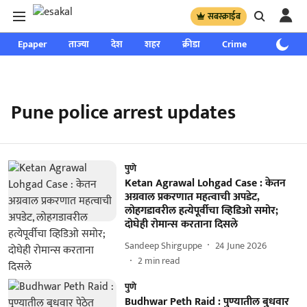
सबस्क्राईब
Epaper
ताज्या
देश
शहर
क्रीडा
Crime
साप्ताहिक
Pune police arrest updates
पुणे
Ketan Agrawal Lohgad Case : केतन
अग्रवाल प्रकरणात महत्वाची अपडेट,
लोहगडावरील हत्येपूर्वीचा व्हिडिओ समोर;
दोघेही रोमान्स करताना दिसले
Sandeep Shirguppe
24 June 2026
2
min read
पुणे
Budhwar Peth Raid : पुण्यातील बुधवार