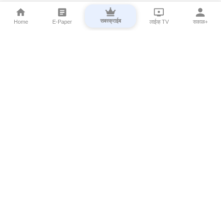
सबस्क्राईब
Home
E-Paper
लाईव्ह TV
सकाळ+
⌄
Marathi News
⌄
About Esakal
⌄
Digital Products
⌄
Sakal Programs