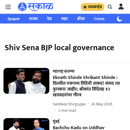
सबस्क्राईब
Epaper
ताज्या
देश
शहर
क्रीडा
Crime
साप्ताहिक
Shiv Sena BJP local governance
महाराष्ट्र बातम्या
Eknath Shinde Shrikant Shinde :
दिल्लीत एकनाथ शिंदेंची ताकद! संसद रत्न
पुरस्कार जाहीर; श्रीकांत शिंदेंसह १२
खासदारांचा गौरव
Sandeep Shirguppe
24 May 2026
2
min read
मुंबई
Bachchu Kadu on Uddhav