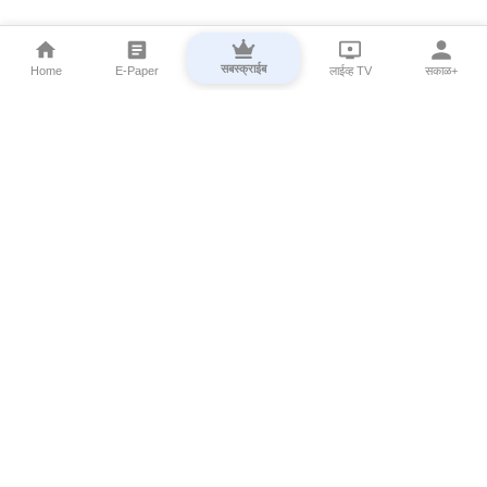
सबस्क्राईब
Home
E-Paper
लाईव्ह TV
सकाळ+
⌄
Marathi News
⌄
About Esakal
⌄
Digital Products