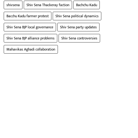
shivsena
Shiv Sena Thackeray faction
Bachchu Kadu
Bacchu Kadu farmer protest
Shiv Sena political dynamics
Shiv Sena BJP local governance
Shiv Sena party updates
Shiv Sena BJP alliance problems
Shiv Sena controversies
Mahavikas Aghadi collaboration