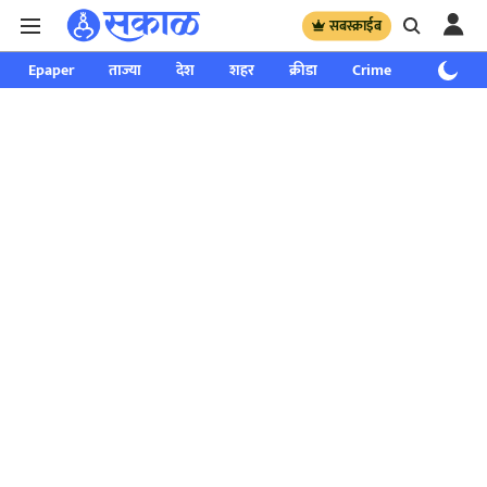
सबस्क्राईब
Epaper
ताज्या
देश
शहर
क्रीडा
Crime
साप्ताहिक