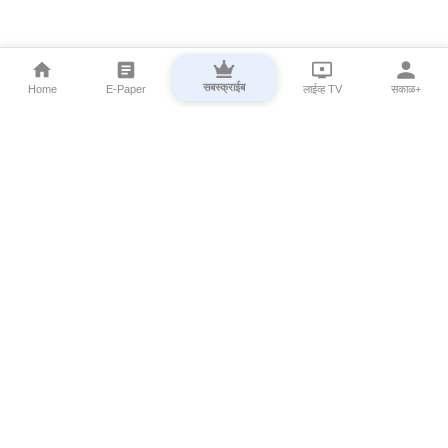
सबस्क्राईब
Home
E-Paper
लाईव्ह TV
सकाळ+
⌄
Marathi News
⌄
About Esakal
⌄
Digital Products