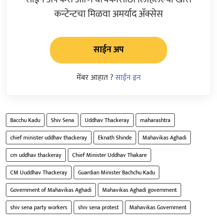
कन्टेन्टचा मिळवा अमर्याद ॲक्सेस
साईन अप
मेंबर आहात ?
साईन इन
Bacchu Kadu
Shiv Sena
Uddhav Thackeray
maharashtra
chief minister uddhav thackeray
Eknath Shinde
Mahavikas Aghadi
cm uddhav thackeray
Chief Minister Uddhav Thakare
CM Uuddhav Thackeray
Guardian Minister Bachchu Kadu
Government of Mahavikas Aghadi
Mahavikas Aghadi government
shiv sena party workers
shiv sena protest
Mahavikas Government