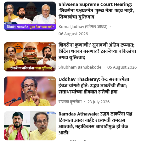
Shivsena Supreme Court Hearing:
'शिवसेना पक्षघटनेत 'मुख्य नेता' पदच नाही',
सिब्बलांचा युक्तिवाद
Komal Jadhav (कोमल जाधव)
06 August 2026
शिवसेना कुणाची? सुनावणी अंतिम टप्प्यात;
शिंदेंना धक्का बसणार? ठाकरेंच्या वकिलांचा
तगडा युक्तिवाद
Shubham Banubakode
05 August 2026
Uddhav Thackeray: केंद्र सरकारपेक्षा
इंग्रज चांगले होते: उद्धव ठाकरेंची टीका;
सत्ताधाऱ्यांच्या डोक्यात सत्तेची हवा
सकाळ वृत्तसेवा
23 July 2026
Ramdas Athawale: उद्धव ठाकरेंना पक्ष
टिकवता आला नाही: राज्यमंत्री रामदास
आठवले, महाविकास आघाडीमुळे ही वेळ
आली!