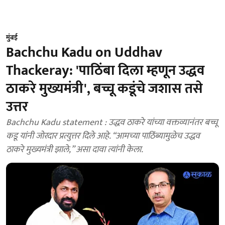
मुंबई
Bachchu Kadu on Uddhav
Thackeray: 'पाठिंबा दिला म्हणून उद्धव
ठाकरे मुख्यमंत्री', बच्चू कडूंचे जशास तसे
उत्तर
Bachchu Kadu statement : उद्धव ठाकरे यांच्या वक्तव्यानंतर बच्चू
कडू यांनी जोरदार प्रत्युत्तर दिले आहे. “आमच्या पाठिंब्यामुळेच उद्धव
ठाकरे मुख्यमंत्री झाले,” असा दावा त्यांनी केला.