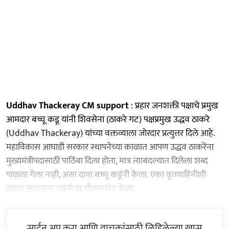
Uddhav Thackeray CM support
: प्रहार जनशक्ती पक्षाचे प्रमुख
आमदार बच्चू कडू यांनी शिवसेना (ठाकरे गट) पक्षप्रमुख उद्धव ठाकरे
(Uddhav Thackeray) यांच्या वक्तव्याला जोरदार प्रत्युत्तर दिले आहे.
महाविकास आघाडी सरकार स्थापनेच्या काळात आपण उद्धव ठाकरेंना
मुख्यमंत्रीपदासाठी पाठिंबा दिला होता, मात्र त्याबदल्यात दिलेला शब्द
पाळला गेला नाही, असा दावा बच्चू कडूंनी केला. एका वृत्तवाहिनीशी
संवाद साधताना त्यांनी हा गौप्यस्फोट केला.
साईन अप करा आणि वाचकांसाठी लिहिलेल्या खास