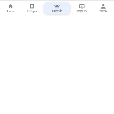
सबस्क्राईब
Home
E-Paper
लाईव्ह TV
सकाळ+
⌄
Marathi News
⌄
About Esakal
⌄
Digital Products
⌄
Sakal Programs