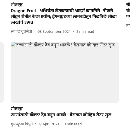
सोलापूर
सो
Dragon Fruit : अभियंता शेतकऱ्याची आदर्श कामगिरी! नोकरी
ग्
सोडून शेतीत केला प्रयोग; ड्रॅगनफ्रूटच्या लागवडीतून मिळविले सोळा
प
लाखांचे उत्पन्न
ता
सकाळ वृत्तसेवा
03 September 2024
2
min read
सोलापूर
रुग्णांसाठी डॉक्‍टर देव बनून धावले ! वैरागात कोव्हिड सेंटर सुरू
कुलभूषण विभूते
17 April 2021
1
min read