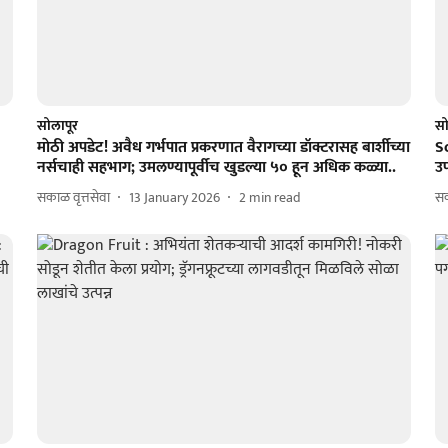
सोलापूर
सो
माेठी अपडेट! अवैध गर्भपात प्रकरणात वैरागच्या डॉक्टरासह बार्शीच्या
So
नर्सचाही सहभाग; उमलण्यापूर्वीच खुडल्या ५० हून अधिक कळ्या..
उप
सकाळ वृत्तसेवा
13 January 2026
2
min read
सक