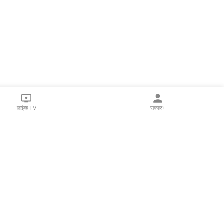
लाईव्ह TV
सकाळ+