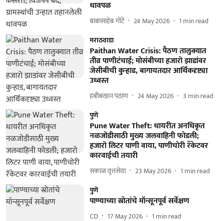
धावपळ
बाबासाहेब गोंटे
24 May 2026
1
min read
मराठवाडा
Paithan Water Crisis: पैठण तालुक्यात
तीव्र पाणीटंचाई; मोसंबीच्या हजारो झाडांवर
जेसीबीची कुऱ्हाड, बागायतदार आर्थिकदृष्ट्या
उध्वस्त
हबीबखान पठाण
24 May 2026
3
min read
पुणे
Pune Water Theft: धायरीत अनधिकृत
नळजोडीसाठी मुख्य जलवाहिनी फोडली;
हजारो लिटर पाणी वाया, पाणीचोरी रॅकेटवर
कारवाईची तयारी
सकाळ वृत्तसेवा
23 May 2026
1
min read
पुणे
पाण्याच्या स्रोतांचे मॉन्सूनपूर्व सर्वेक्षण
CD
17 May 2026
1
min read