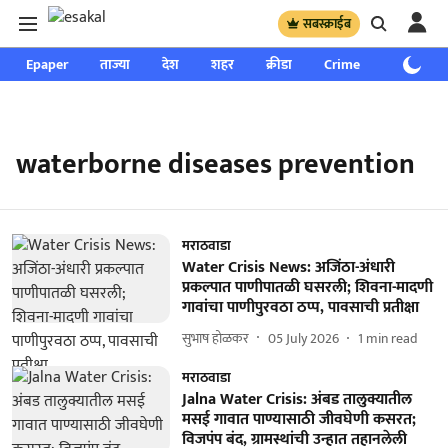
सबस्क्राईब
Epaper
ताज्या
देश
शहर
क्रीडा
Crime
साप्ताहिक
waterborne diseases prevention
मराठवाडा
Water Crisis News: अजिंठा-अंधारी
प्रकल्पात पाणीपातळी घसरली; शिवना-मादणी
गावांचा पाणीपुरवठा ठप्प, पावसाची प्रतीक्षा
सुभाष होळकर
05 July 2026
1
min read
मराठवाडा
Jalna Water Crisis: अंबड तालुक्यातील
मसई गावात पाण्यासाठी जीवघेणी कसरत;
विजपंप बंद, ग्रामस्थांची उन्हात तहानलेली