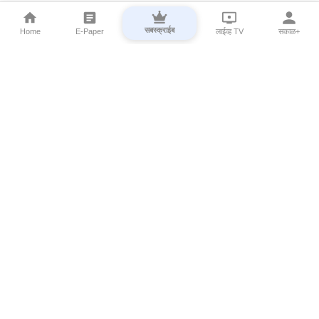
सबस्क्राईब
Home
E-Paper
लाईव्ह TV
सकाळ+
⌄
Marathi News
⌄
About Esakal
⌄
Digital Products
⌄
Sakal Programs