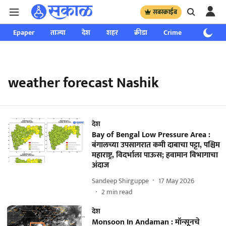
सबस्क्राईब
Epaper
ताज्या
देश
शहर
क्रीडा
Crime
साप्ताहिक
weather forecast Nashik
देश
Bay of Bengal Low Pressure Area :
बंगालच्या उपसागरात कमी दाबाचा पट्टा, पश्चिम
महाराष्ट्र, विदर्भाला पाऊस; हवामान विभागाचा
अंदाज
Sandeep Shirguppe
17 May 2026
2
min read
देश
Monsoon In Andaman : मॉन्सूनचे