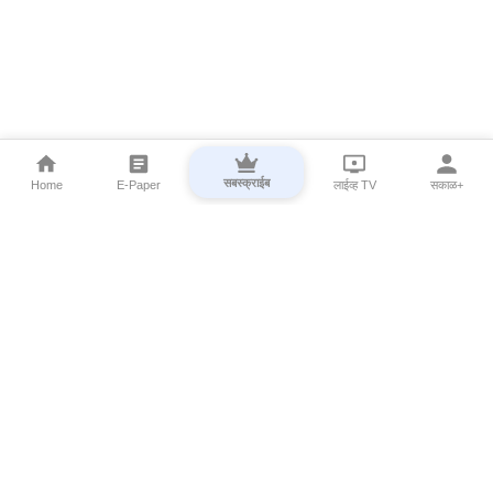
सबस्क्राईब
Home
E-Paper
लाईव्ह TV
सकाळ+
⌄
Marathi News